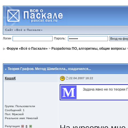
Сайт «Всё о Паскале»
Логин
Пароль:
Форум «Всё о Паскале»
>
Разработка ПО, алгоритмы, общие вопросы
Теория Графов. Метод Шимбелла.
, озадачился...
КашаК
22.04.2007 16:22
М
Задача явно не по теории 
Группа: Пользователи
Сообщений: 1
Пол: Мужской
Реальное имя: Николай
Репутация:
0