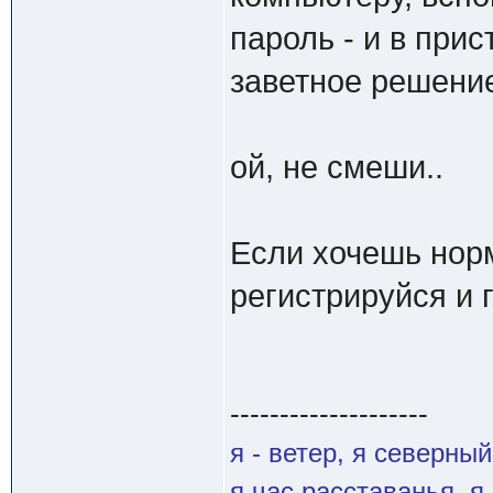
пароль - и в при
заветное решени
ой, не смеши..
Если хочешь нор
регистрируйся и 
--------------------
я - ветер, я северны
я час расставанья, 