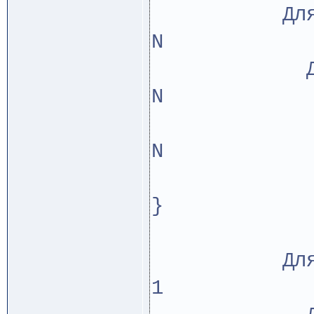
Для i о
Для j 
С[i,j]
k
Для i о