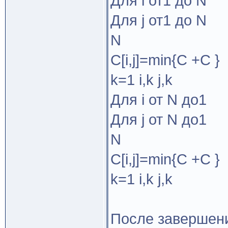
Для i от1 до N
Для j от1 до N
N
С[i,j]=min{С +С }
k=1 i,k j,k
Для i от N до1
Для j от N до1
N
С[i,j]=min{С +С }
k=1 i,k j,k
После завершени