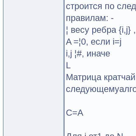
строится по сл
правилам: -
¦ весу ребра {i,j
A =¦0, если i=j
i,j ¦#, иначе
L
Матрица кратчай
следующемуалго
С=А