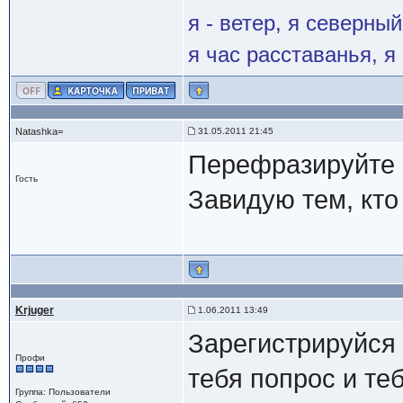
я - ветер, я северны
я час расставанья, 
Natashka=
31.05.2011 21:45
Перефразируйте 
Гость
Завидую тем, кто
Krjuger
1.06.2011 13:49
Зарегистрируйся
Профи
тебя попрос и теб
Группа: Пользователи