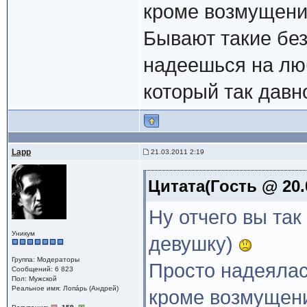
кроме возмущения
Бывают такие без
надеешься на лю
который так давн
Lapp
21.03.2011 2:19
Цитата(Гость @ 20.
Ну отчего вы та
Уникум
девушку)
Группа: Модераторы
Просто надеялась
Сообщений: 6 823
Пол: Мужской
Реальное имя: Лопáрь (Андрей)
кроме возмущени