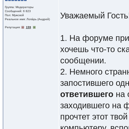
Группа: Модераторы
Сообщений: 6 823
Уважаемый Гость
Пол: Мужской
Реальное имя: Лопáрь (Андрей)
Репутация:
159
1. На форуме при
хочешь что-то ск
сообщении.
2. Немного стран
запостившего од
ответившего
на 
заходившего на ф
прочтет этот тво
компьютеру, вспо