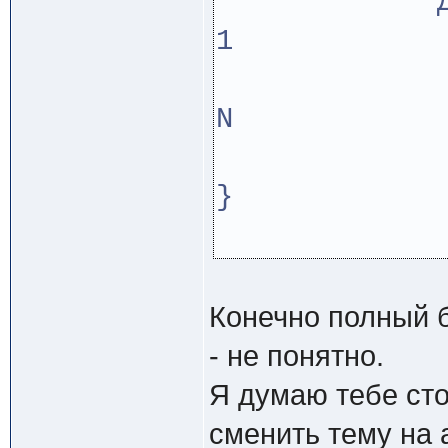
Для j 
С[i,j]
k=1 
Конечно полный б
- не понятно.
Я думаю тебе сто
сменить тему на 