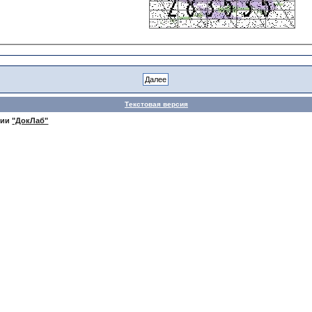
Текстовая версия
нии
"ДокЛаб"