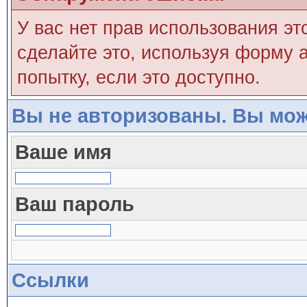
У вас нет прав использования эт
сделайте это, используя форму а
попытку, если это доступно.
Вы не авторизованы. Вы мож
Ваше имя
Ваш пароль
Ссылки