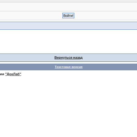
Вернуться назад
Текстовая версия
нии
"ДокЛаб"