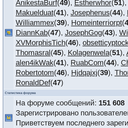
AnikestaBurf
(
49
),
Estherwhor
(
51
)
Makuelduat
(
41
),
Josephenus
(
44
),
Williammex
(
39
),
Homeinterriorpt
(
DiannKab
(
47
),
JosephGog
(
43
),
Wi
XVMorphisTich
(
46
),
obsetticyptock
Thomasral
(
45
),
Kolagenwela
(
51
),
alen4ikWak
(
41
),
RuabCom
(
44
),
C
Robertotom
(
46
),
Hjdqajxj
(
39
),
Tho
RonaldDef
(
47
)
Статистика форума
На форуме сообщений:
151 608
Зарегистрировано пользователе
Приветствуем последнего зарег