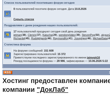
Список пользователей посетивших форум сегодня
0
пользователей посетило форум сегодня. Дата:
10.8.2026
Скрыть список
Поздравляем с днем рождения наших пользователей:
17
пользователей празднуют сегодня свой день рождения
jetman
(
38
),
Clerick
(
37
),
Katucha
(
29
),
wendongVabc
(
39
),
StevenPog
(
50
),
alygun
Richardel
(
45
),
Rudolphjamb
(
46
),
RaymondKn
(
41
),
Josephjep
(
46
),
MichaelSata
(
4
Статистика форума
На форуме сообщений:
151 608
Зарегистрировано пользователей:
15 372
Приветствуем последнего зарегистрированного по имени
jaimepk16
Рекорд посещаемости форума —
28 986
, зафиксирован —
10.06.2026 5:22
Хостинг предоставлен компани
компании
"ДокЛаб"