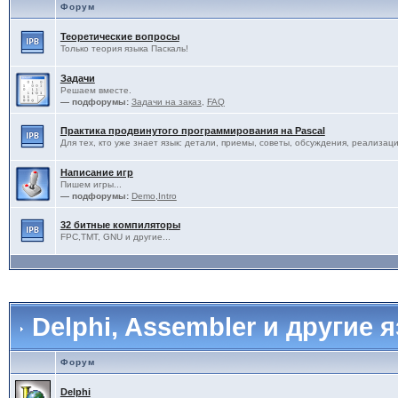
Форум
Теоретические вопросы
Только теория языка Паскаль!
Задачи
Решаем вместе.
— подфорумы:
Задачи на заказ
,
FAQ
Практика продвинутого программирования на Pascal
Для тех, кто уже знает язык: детали, приемы, советы, обсуждения, реализаци
Написание игр
Пишем игры...
— подфорумы:
Demo,Intro
32 битные компиляторы
FPC,TMT, GNU и другие...
Delphi, Assembler и другие 
Форум
Delphi