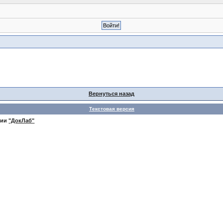
Вернуться назад
Текстовая версия
нии
"ДокЛаб"