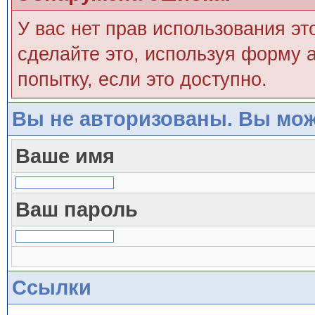
У вас нет прав использования эт
сделайте это, используя форму а
попытку, если это доступно.
Вы не авторизованы. Вы мож
Ваше имя
Ваш пароль
Ссылки