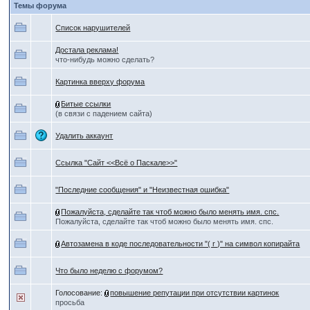
Темы форума
Список нарушителей
Достала реклама!
что-нибудь можно сделать?
Картинка вверху форума
Битые ссылки
(в связи с падением сайта)
Удалить аккаунт
Ссылка "Сайт <<Всё о Паскале>>"
"Последние сообщения" и "Неизвестная ошибка"
Пожалуйста, сделайте так чтоб можно было менять имя. спс.
Пожалуйста, сделайте так чтоб можно было менять имя. спс.
Автозамена в коде последовательности "( r )" на символ копирайта
Что было неделю с форумом?
Голосование:
повышение репутации при отсутствии картинок
просьба