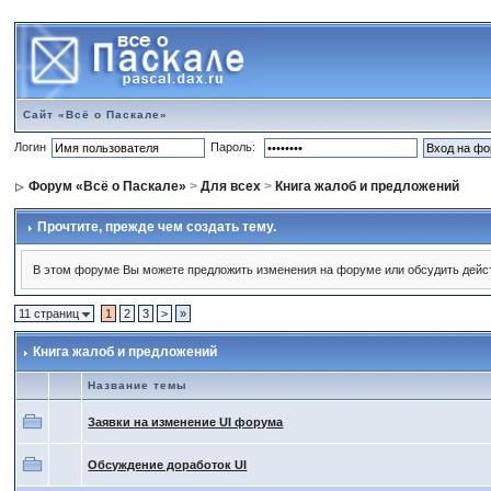
Сайт «Всё о Паскале»
Логин
Пароль:
Форум «Всё о Паскале»
>
Для всех
>
Книга жалоб и предложений
Прочтите, прежде чем создать тему.
В этом форуме Вы можете предложить изменения на форуме или обсудить дейс
11 страниц
1
2
3
>
»
Книга жалоб и предложений
Название темы
Заявки на изменение UI форума
Обсуждение доработок UI