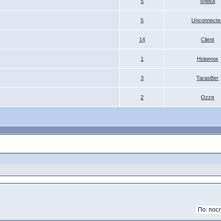
5
sheka
5
Unconnecte
14
Client
1
Новичок
3
TarasBer
2
Ozzя