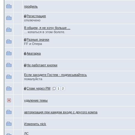
профиль
Регистрация
отключено
В общем, я не хочу больше ...
... копаться в этом болоте.
Разные значки
FF и Опера
Аватарка
Не работают кнопки
Если заходите Гостем - подписывайтесь
пожалуйста
Спам через PM
1
2
удаление темы
авторизация при каждом входе с другого компа
Изменить nick
ЛС