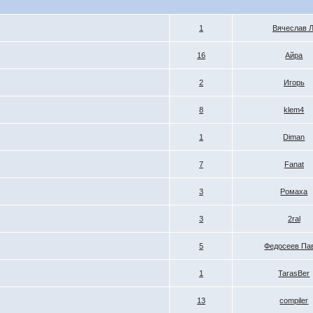
1
Вячеслав Л
16
Айра
2
Игорь
8
klem4
1
Diman
7
Fanat
3
Ромаха
3
2ral
5
Федосеев Па
1
TarasBer
13
compiler