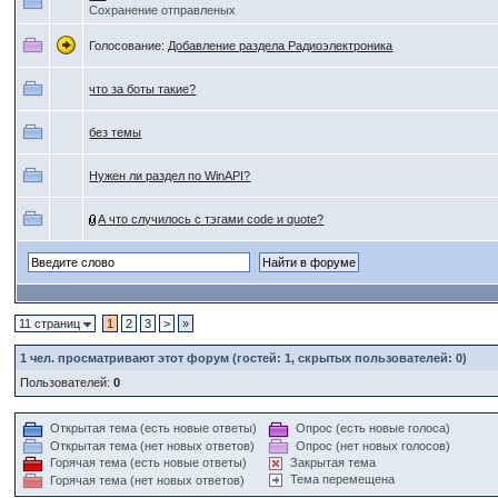
Сохранение отправленых
Голосование:
Добавление раздела Радиоэлектроника
что за боты такие?
без темы
Нужен ли раздел по WinAPI?
А что случилось с тэгами code и quote?
11 страниц
1
2
3
>
»
1
чел. просматривают этот форум (гостей: 1, скрытых пользователей: 0)
Пользователей:
0
Открытая тема (есть новые ответы)
Опрос (есть новые голоса)
Открытая тема (нет новых ответов)
Опрос (нет новых голосов)
Горячая тема (есть новые ответы)
Закрытая тема
Тема перемещена
Горячая тема (нет новых ответов)