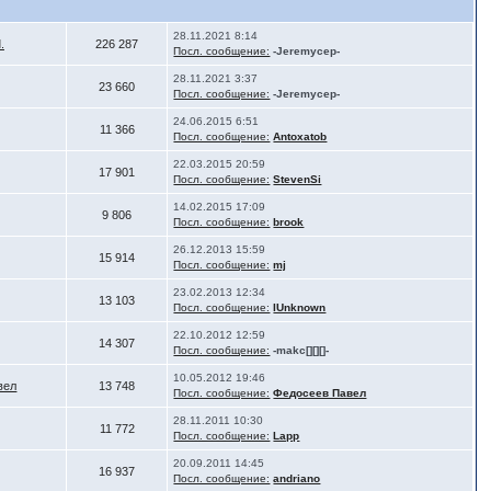
28.11.2021 8:14
.
226 287
Посл. сообщение:
-Jeremycep-
28.11.2021 3:37
23 660
Посл. сообщение:
-Jeremycep-
24.06.2015 6:51
11 366
Посл. сообщение:
Antoxatob
22.03.2015 20:59
17 901
Посл. сообщение:
StevenSi
14.02.2015 17:09
9 806
Посл. сообщение:
brook
26.12.2013 15:59
15 914
Посл. сообщение:
mj
23.02.2013 12:34
13 103
Посл. сообщение:
IUnknown
22.10.2012 12:59
14 307
Посл. сообщение:
-makc[][][]-
10.05.2012 19:46
вел
13 748
Посл. сообщение:
Федосеев Павел
28.11.2011 10:30
11 772
Посл. сообщение:
Lapp
20.09.2011 14:45
16 937
Посл. сообщение:
andriano