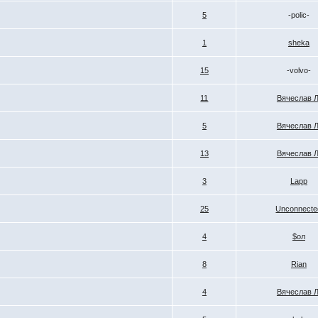
5
-polic-
1
sheka
15
-volvo-
11
Вячеслав Л
5
Вячеслав Л
13
Вячеслав Л
3
Lapp
25
Unconnecte
4
$ол
8
Rian
4
Вячеслав Л