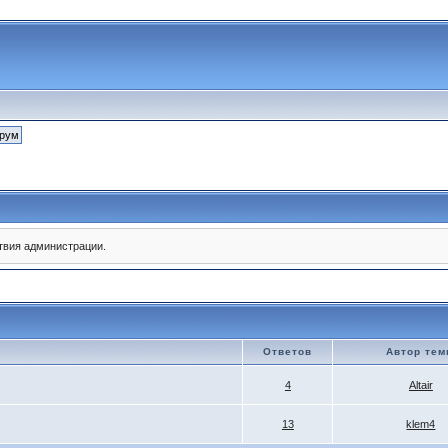
твия администрации.
Ответов
Автор те
4
Altair
13
klem4