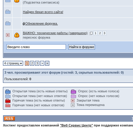
(Подсветка синтаксиса)
Найден бекап всего сайта!
Обновление форума.
ВАЖНО: технические работы (завершено)
1
2
3
переснос форума
4 страниц
1
2
3
>
»
3
чел. просматривают этот форум (гостей: 3, скрытых пользователей: 0)
Пользователей:
0
Открытая тема (есть новые ответы)
Опрос (есть новые голоса)
Открытая тема (нет новых ответов)
Опрос (нет новых голосов)
Горячая тема (есть новые ответы)
Закрытая тема
Тема перемещена
Горячая тема (нет новых ответов)
Хостинг предоставлен компанией
"Веб Сервис Центр"
при поддержке компа