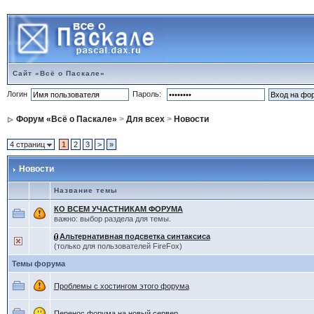
Сайт «Всё о Паскале»
Логин
Пароль:
Форум «Всё о Паскале»
>
Для всех
>
Новости
4 страниц
1
2
3
>
»
Новости
Название темы
КО ВСЕМ УЧАСТНИКАМ ФОРУМА
важно: выбор раздела для темы.
Альтернативная подсветка синтаксиса
(только для пользователей FireFox)
Темы форума
Проблемы с хостингом этого форума
Перенос форума на новый сервер