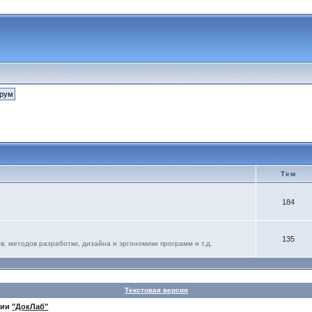
Тем
184
135
 методов разработки, дизайна и эргономики программ и т.д.
Текстовая версия
нии
"ДокЛаб"