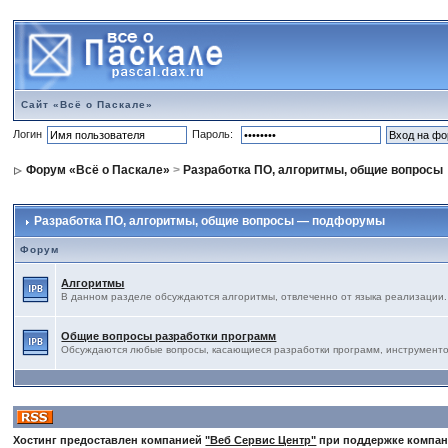
Сайт «Всё о Паскале»
Логин
Пароль:
Форум «Всё о Паскале»
>
Разработка ПО, алгоритмы, общие вопросы
Разработка ПО, алгоритмы, общие вопросы — подфорумы
Форум
Алгоритмы
В данном разделе обсуждаются алгоритмы, отвлеченно от языка реализации.
Общие вопросы разработки программ
Обсуждаются любые вопросы, касающиеся разработки программ, инструментов,
Хостинг предоставлен компанией
"Веб Сервис Центр"
при поддержке компа