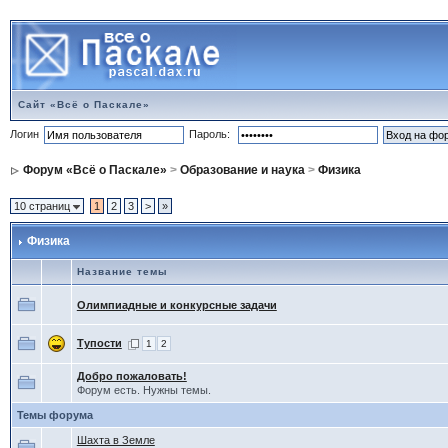
Сайт «Всё о Паскале»
Логин
Пароль:
Форум «Всё о Паскале»
>
Образование и наука
>
Физика
10 страниц
1
2
3
>
»
Физика
Название темы
Олимпиадные и конкурсные задачи
Тупости
1
2
Добро пожаловать!
Форум есть. Нужны темы.
Темы форума
Шахта в Земле