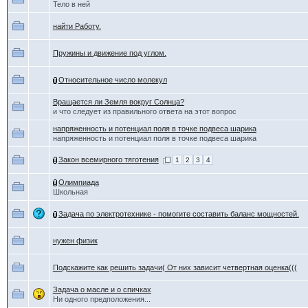
Тело в ней
найти Работу.
Пружины и движение под углом.
Относительное число молекул
Вращается ли Земля вокруг Солнца?
и что следует из правильного ответа на этот вопрос
напряженность и потенциал поля в точке подвеса шарика
напряженность и потенциал поля в точке подвеса шарика
Закон всемирного тяготения
1
2
3
4
Олимпиада
Школьная
Задача по электротехнике - помогите составить баланс мощностей.
нужен физик
Подскажите как решить задачи( От них зависит четвертная оценка(((
Задача о масле и о спичках
Ни одного предположения...