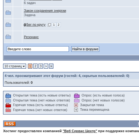
6 задач
Закон сохранения энергии
Задача
Бег по кругу
1
2
Резонанс
10 страниц
1
2
3
>
»
4
чел. просматривают этот форум (гостей: 4, скрытых пользователей: 0)
Пользователей:
0
Открытая тема (есть новые ответы)
Опрос (есть новые голоса)
Открытая тема (нет новых ответов)
Опрос (нет новых голосов)
Горячая тема (есть новые ответы)
Закрытая тема
Тема перемещена
Горячая тема (нет новых ответов)
Хостинг предоставлен компанией
"Веб Сервис Центр"
при поддержке компа