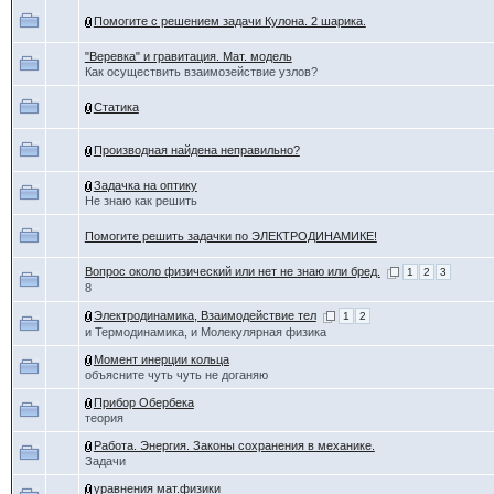
Помогите с решением задачи Кулона. 2 шарика.
"Веревка" и гравитация. Мат. модель
Как осуществить взаимозействие узлов?
Статика
Производная найдена неправильно?
Задачка на оптику
Не знаю как решить
Помогите решить задачки по ЭЛЕКТРОДИНАМИКЕ!
Вопрос около физический или нет не знаю или бред.
1
2
3
8
Электродинамика, Взаимодействие тел
1
2
и Термодинамика, и Молекулярная физика
Момент инерции кольца
объясните чуть чуть не доганяю
Прибор Обербека
теория
Работа. Энергия. Законы сохранения в механике.
Задачи
уравнения мат.физики