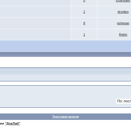
0
IUnknown
1
dronlion
8
pshenan
1
Relrin
Текстовая версия
нии
"ДокЛаб"