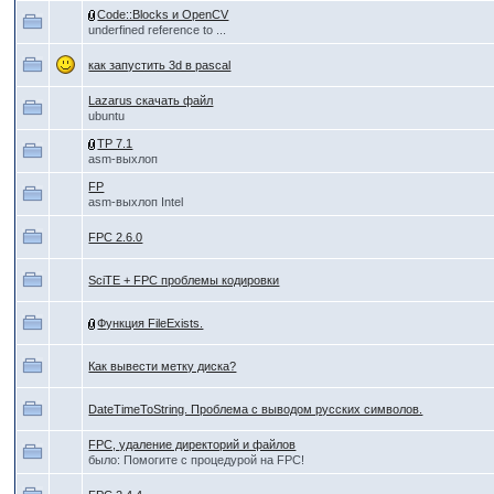
Code::Blocks и OpenCV
underfined reference to ...
как запустить 3d в pascal
Lazarus скачать файл
ubuntu
TP 7.1
asm-выхлоп
FP
asm-выхлоп Intel
FPC 2.6.0
SciTE + FPC проблемы кодировки
Функция FileExists.
Как вывести метку диска?
DateTimeToString. Проблема с выводом русских символов.
FPC, удаление директорий и файлов
было: Помогите с процедурой на FPC!