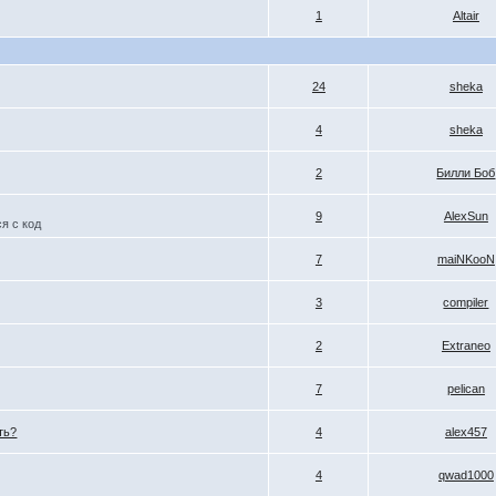
1
Altair
24
sheka
4
sheka
2
Билли Боб
9
AlexSun
я с код
7
maiNKooN
3
compiler
2
Extraneo
7
pelican
ть?
4
alex457
4
qwad1000