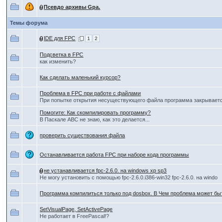
Псевдо архивы Gpa.
Темы форума
IDE для FPC
1
2
Подсветка в FPC
как изменить?
Как сделать маленький курсор?
Проблема в FPC при работе с файлами
При попытке открытия несуществующего файла программа закрываетс
Помогите: Как скомпилировать программу?
В Паскале ABC не знаю, как это делается...
проверить существования файла
Останавливается работа FPC при наборе кода программы
не устанавливается fpc-2.6.0. на windows xp sp3
Не могу установить с помощью fpc-2.6.0.i386-win32 fpc-2.6.0. на windo
Программа компилиться только под dosbox. В Чем проблема может бы
SetVisualPage, SetActivePage
Не работает в FreePascal!?