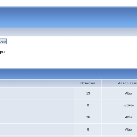
оры
Ответов
Автор те
13
Altair
0
-volvo-
36
Altair
8
Altair