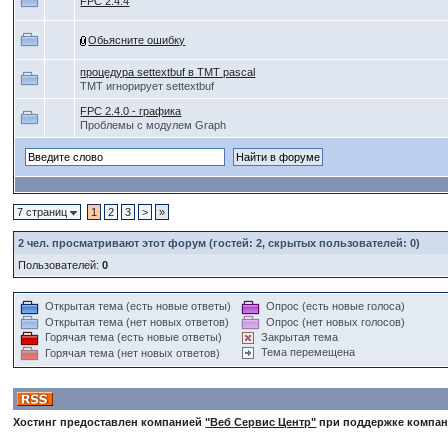
FPC 2.4.4
Обьясните ошибку
процедура settextbuf в TMT pascal
TMT игнорирует settextbuf
FPC 2.4.0 - графика
Проблемы с модулем Graph
7 страниц
1
2
3
>
»
2
чел. просматривают этот форум (гостей: 2, скрытых пользователей: 0)
Пользователей:
0
Открытая тема (есть новые ответы)
Опрос (есть новые голоса)
Открытая тема (нет новых ответов)
Опрос (нет новых голосов)
Горячая тема (есть новые ответы)
Закрытая тема
Тема перемещена
Горячая тема (нет новых ответов)
Хостинг предоставлен компанией
"Веб Сервис Центр"
при поддержке компа