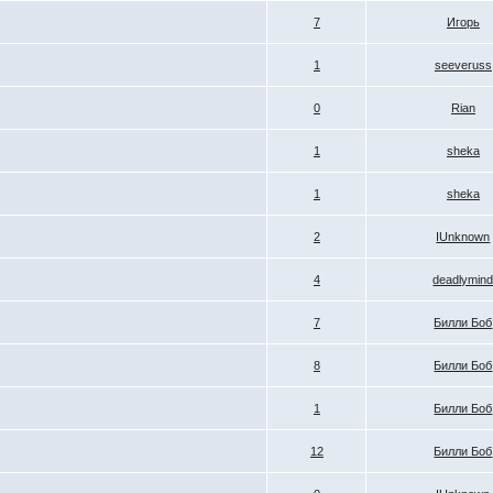
7
Игорь
1
seeveruss
0
Rian
1
sheka
1
sheka
2
IUnknown
4
deadlymin
7
Билли Боб
8
Билли Боб
1
Билли Боб
12
Билли Боб