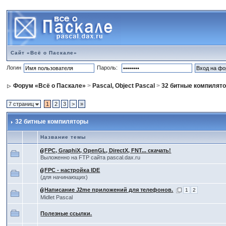
Сайт «Всё о Паскале»
Логин
Пароль:
Форум «Всё о Паскале»
>
Pascal, Object Pascal
>
32 битные компилят
7 страниц
1
2
3
>
»
32 битные компиляторы
Название темы
FPC, GraphiX, OpenGL, DirectX, FNT... скачать!
Выложенно на FTP сайта pascal.dax.ru
FPC - настройка IDE
(для начинающих)
Написание J2me приложений для телефонов.
1
2
Midlet Pascal
Полезные ссылки.