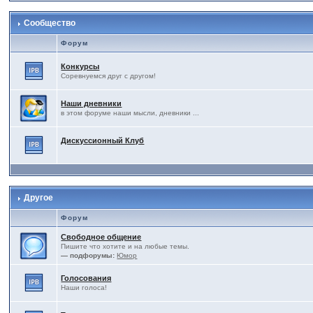
Сообщество
Форум
Конкурсы
Соревнуемся друг с другом!
Наши дневники
в этом форуме наши мысли, дневники ...
Дискуссионный Клуб
Другое
Форум
Свободное общение
Пишите что хотите и на любые темы.
— подфорумы:
Юмор
Голосования
Наши голоса!