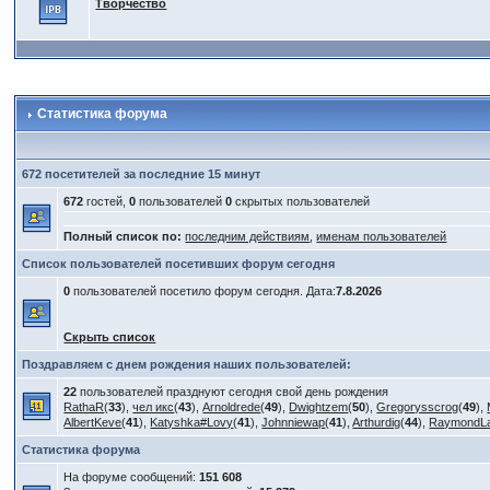
Творчество
Статистика форума
672 посетителей за последние 15 минут
672
гостей,
0
пользователей
0
скрытых пользователей
Полный список по:
последним действиям
,
именам пользователей
Список пользователей посетивших форум сегодня
0
пользователей посетило форум сегодня. Дата:
7.8.2026
Скрыть список
Поздравляем с днем рождения наших пользователей:
22
пользователей празднуют сегодня свой день рождения
RathaR
(
33
),
чел икс
(
43
),
Arnoldrede
(
49
),
Dwightzem
(
50
),
Gregorysscrog
(
49
),
AlbertKeve
(
41
),
Katyshka#Lovy
(
41
),
Johnniewap
(
41
),
Arthurdig
(
44
),
RaymondL
Статистика форума
На форуме сообщений:
151 608