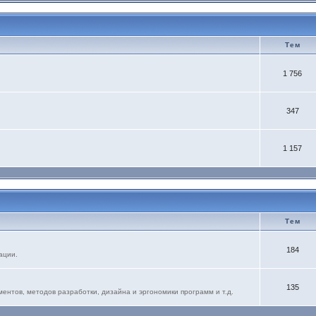
Тем
1 756
347
1 157
Тем
184
ации.
135
нтов, методов разработки, дизайна и эргономики программ и т.д.