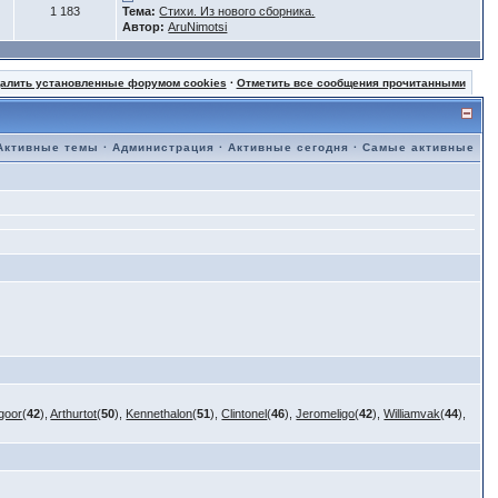
1 183
Тема:
Стихи. Из нового сборника.
Автор:
AruNimotsi
далить установленные форумом cookies
·
Отметить все сообщения прочитанными
Активные темы
·
Администрация
·
Активные сегодня
·
Самые активные
goor
(
42
),
Arthurtot
(
50
),
Kennethalon
(
51
),
Clintonel
(
46
),
Jeromeligo
(
42
),
Williamvak
(
44
),