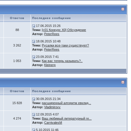
Ответов
Последнее сообщение
17.06.2015 15:26
88
Тема:
[c01 Конкурс X0] Обсуждение
Автор:
PeterRees
18.06.2015 10:48
3 262
Тема:
Русалки все-таки существуют?
Автор:
PeterRees
23.09.2015 7:41
1 053
Тема:
Как вас теперь называть?..
Автор:
Kleinerp
Ответов
Последнее сообщение
30.09.2015 21:34
15 828
Тема:
расширенный алгоритм евклид...
Автор:
Vladimirovv
12.09.2015 4:07
4 274
Тема:
Ваш любимый литературный ге...
Автор:
CarnivalesM
5.10.2015 11:46