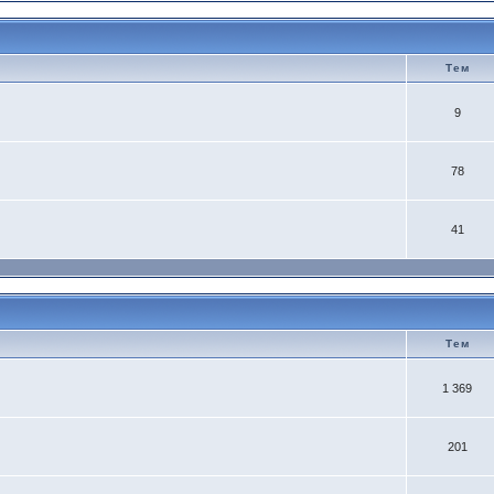
Тем
9
78
41
Тем
1 369
201