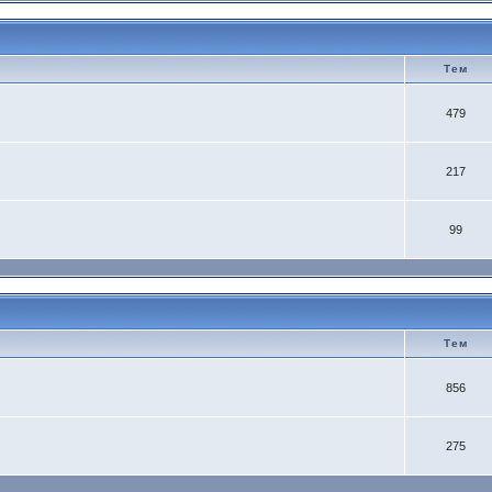
Тем
479
217
99
Тем
856
275