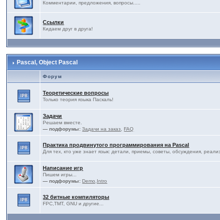
Комментарии, предложения, вопросы.....
Ссылки
Кидаем друг в друга!
Pascal, Object Pascal
Форум
Теоретические вопросы
Только теория языка Паскаль!
Задачи
Решаем вместе.
— подфорумы:
Задачи на заказ
,
FAQ
Практика продвинутого программирования на Pascal
Для тех, кто уже знает язык: детали, приемы, советы, обсуждения, реали
Написание игр
Пишем игры...
— подфорумы:
Demo,Intro
32 битные компиляторы
FPC,TMT, GNU и другие...