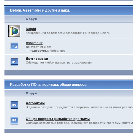
Delphi, Assembler и другие языки.
Форум
Delphi
Конференции по вопросам разработки ПО в среде Delphi.
Assembler
Да будет int и ah!
— подфорумы:
Избранное
Другие языки
Обсуждение любых языков программировния.
Разработка ПО, алгоритмы, общие вопросы
Форум
Алгоритмы
В данном разделе обсуждаются алгоритмы, отвлеченно от языка реализ
Общие вопросы разработки программ
Обсуждаются любые вопросы, касающиеся разработки программ, инструме