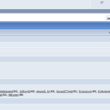
27
У
Matthewbof
(
51
),
JeffreyKi
(
43
),
iphone6_Kr
(
43
),
Vovan877gob
(
51
),
Ernestcrer
(
43
),
Ecljknbnd
ak
(
51
),
Allkooler
(
39
)