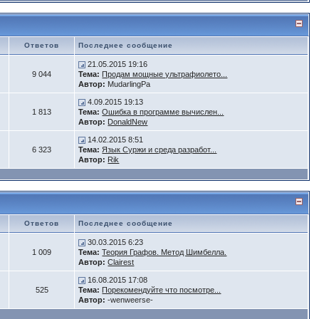
Ответов
Последнее сообщение
21.05.2015 19:16
9 044
Тема:
Продам мощные ультрафиолето...
Автор:
MudarlingPa
4.09.2015 19:13
1 813
Тема:
Ошибка в программе вычислен...
Автор:
DonaldNew
14.02.2015 8:51
6 323
Тема:
Язык Суржи и среда разработ...
Автор:
Rik
Ответов
Последнее сообщение
30.03.2015 6:23
1 009
Тема:
Теория Графов. Метод Шимбелла.
Автор:
Clairest
16.08.2015 17:08
525
Тема:
Порекомендуйте что посмотре...
Автор:
-wenweerse-