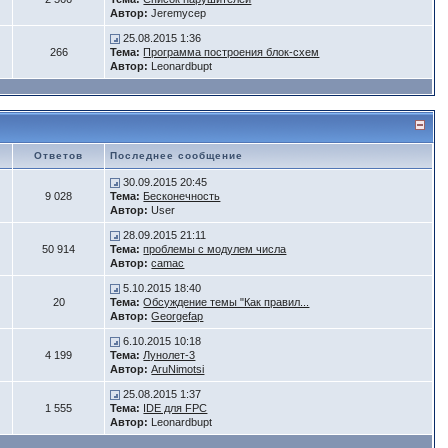
Автор:
Jeremycep
25.08.2015 1:36
266
Тема:
Программа построения блок-схем
Автор:
Leonardbupt
Ответов
Последнее сообщение
30.09.2015 20:45
9 028
Тема:
Бесконечность
Автор:
User
28.09.2015 21:11
50 914
Тема:
проблемы с модулем числа
Автор:
camac
5.10.2015 18:40
20
Тема:
Обсуждение темы "Как правил...
Автор:
Georgefap
6.10.2015 10:18
4 199
Тема:
Лунолет-3
Автор:
AruNimotsi
25.08.2015 1:37
1 555
Тема:
IDE для FPC
Автор:
Leonardbupt