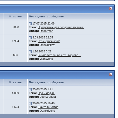
Ответов
Последнее сообщение
17.07.2015 22:08
3 098
Тема:
Программы для создания музыки.
Автор:
Resarman
3.09.2015 22:55
1 954
Тема:
Что с флешкой?
Автор:
DonaldNew
1.10.2015 6:22
606
Тема:
Вычислительная сеть торгово...
Автор:
WanWonk
Ответов
Последнее сообщение
25.08.2015 1:21
4 059
Тема:
Про 2 лодки!
Автор:
Leonardbupt
30.09.2015 19:46
1 624
Тема:
Шахта в Земле
Автор:
Danoldveno