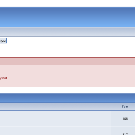
рума!
Тем
108
317