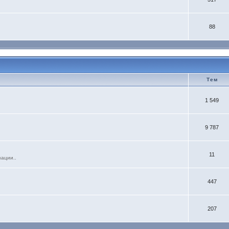
88
Тем
1 549
9 787
11
зации..
447
207