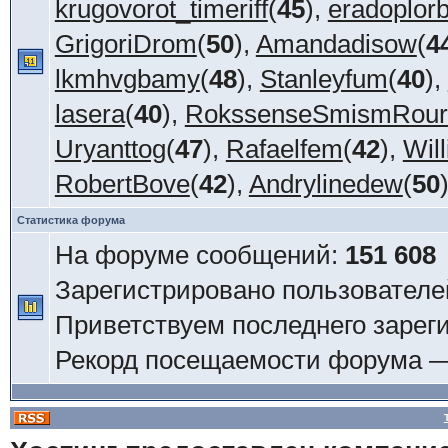
krugovorot_timeriff
(
45
),
eradoplorb
GrigoriDrom
(
50
),
Amandadisow
(
4
lkmhvgbamy
(
48
),
Stanleyfum
(
40
),
lasera
(
40
),
RokssenseSmismRour
Uryanttog
(
47
),
Rafaelfem
(
42
),
Wil
RobertBove
(
42
),
Andrylinedew
(
50
Статистика форума
На форуме сообщений:
151 608
Зарегистрировано пользователе
Приветствуем последнего зарег
Рекорд посещаемости форума 