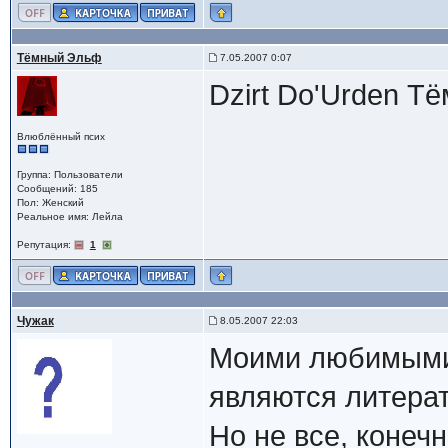
Тёмный Эльф
7.05.2007 0:07
Dzirt Do'Urden Т
Влюблённый псих
Группа: Пользователи
Сообщений: 185
Пол: Женский
Реальное имя: Лейла
Репутация:
1
Чужак
8.05.2007 22:03
Моими любимыми
являются литер
Но не все, конечно