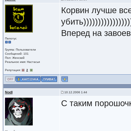
Корвин лучше все
убить))))))))))))))))
Вперед на завоев
Пилотус
Группа: Пользователи
Сообщений: 101
Пол: Женский
Реальное имя: Настасья
Репутация:
2
Nodl
10.12.2006 1:44
С таким порошочк