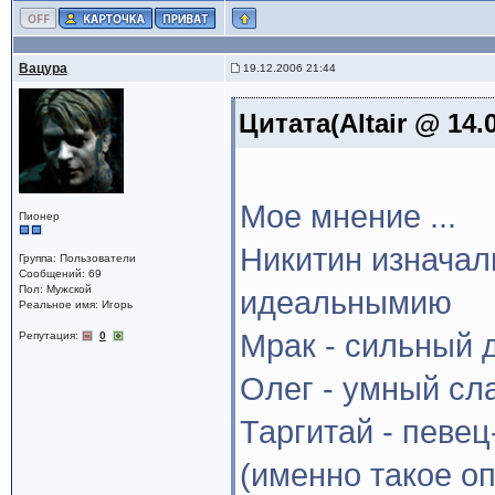
Вацура
19.12.2006 21:44
Цитата(Altair @ 14.
Мое мнение ...
Пионер
Никитин изначал
Группа: Пользователи
Сообщений: 69
Пол: Мужской
идеальнымию
Реальное имя: Игорь
Мрак - сильный 
Репутация:
0
Олег - умный сл
Таргитай - певец
(именно такое оп