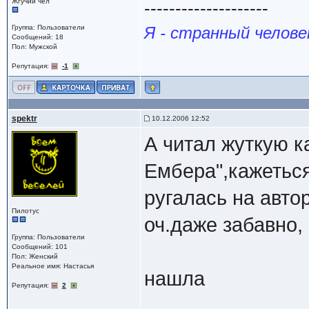
Жгучий чел
--------------------
Группа: Пользователи
Я - странный челове
Сообщений: 18
Пол: Мужской
Репутация:
-1
spektr
10.12.2006 12:52
А читал жуткую к
Ембера",кажеться
ругалась на авто
Пилотус
оч.даже забавно,
Группа: Пользователи
Сообщений: 101
Пол: Женский
Реальное имя: Настасья
нашла
Репутация:
2