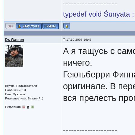
--------------------
typedef void Śūnyatā ;
Dr. Watson
17.10.2008 16:43
А я тащусь с сам
ничего.
Гекльберри Финна
оригинале. В пер
Группа: Пользователи
Сообщений: 3
Пол: Мужской
вся прелесть про
Реальное имя: Виталий :)
Репутация:
0
--------------------