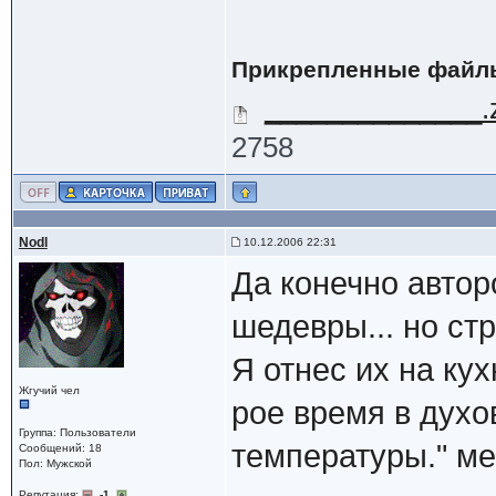
Прикрепленные файл
______________.
2758
Nodl
10.12.2006 22:31
Да конечно автор
шедевры... но ст
Я отнес их на ку
Жгучий чел
рое время в духо
Группа: Пользователи
температуры." м
Сообщений: 18
Пол: Мужской
Репутация:
-1