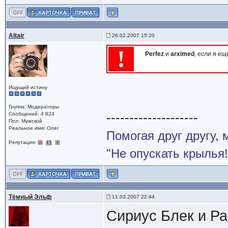
Altair
26.02.2007 15:20
!
Perfez
и
arximed
, если я е
Ищущий истину
Группа: Модераторы
--------------------
Сообщений: 4 824
Пол: Мужской
Реальное имя: Олег
Помогая друг другу,
Репутация:
45
"Не опускать крылья!
Тёмный Эльф
11.03.2007 22:44
Сириус Блек и Ра