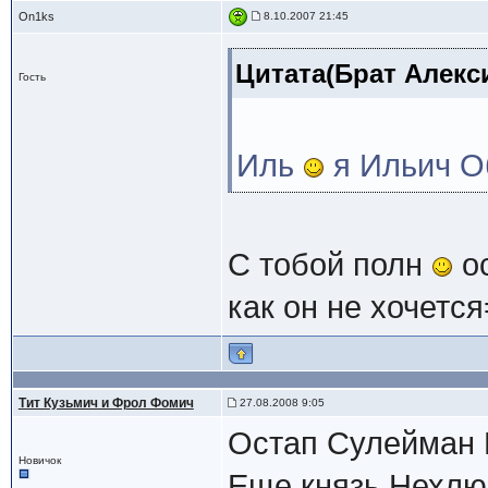
On1ks
8.10.2007 21:45
Цитата(Брат Алекси
Гость
Иль
я Ильич О
С тобой полн
ос
как он не хочется
Тит Кузьмич и Фрол Фомич
27.08.2008 9:05
Остап Сулейман 
Новичок
Еще князь Нехлюд