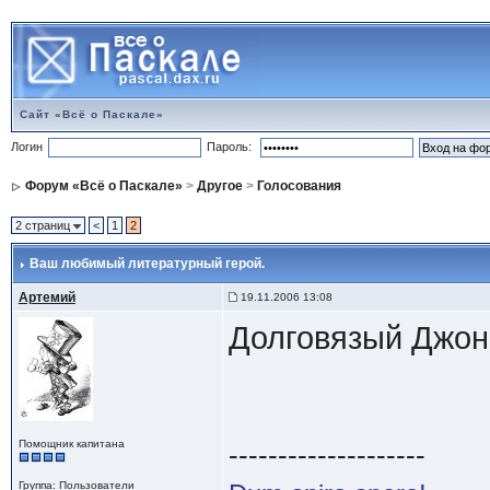
Сайт «Всё о Паскале»
Логин
Пароль:
Форум «Всё о Паскале»
>
Другое
>
Голосования
2 страниц
<
1
2
Ваш любимый литературный герой.
Артемий
19.11.2006 13:08
Долговязый Джон
Помощник капитана
--------------------
Группа: Пользователи