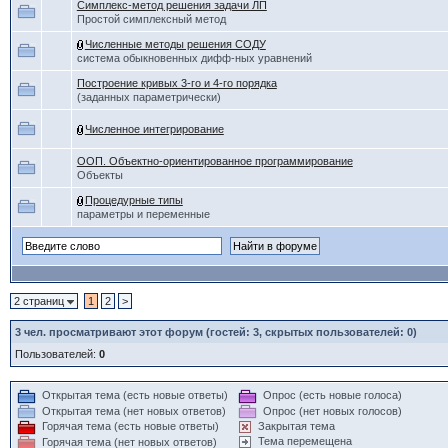
Симплекс-метод решения задачи ЛП
Простой симплексный метод
Численные методы решения СОДУ
система обыкновенных дифф-ных уравнений
Построение кривых 3-го и 4-го порядка
(заданных параметрически)
Численное интегрирование
ООП. Объектно-ориентированное программирование
Объекты
Процедурные типы
параметры и переменные
2 страниц
1
2
>
3
чел. просматривают этот форум (гостей: 3, скрытых пользователей: 0)
Пользователей:
0
Открытая тема (есть новые ответы)
Опрос (есть новые голоса)
Открытая тема (нет новых ответов)
Опрос (нет новых голосов)
Горячая тема (есть новые ответы)
Закрытая тема
Тема перемещена
Горячая тема (нет новых ответов)