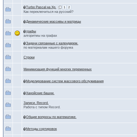
Turbo Pascal на Xp.
1
2
Как переключиться на русский?
Динамические массивы и матрицы
графы
алгоритмы на графах
Задачи связанные с календарем.
по материалам нашего форума
Строки
Минимизация функций многих переменных
Моделирование систем массового обслуживания
Ханойские башни.
Записи. Record.
Работа с типом Record.
Общие вопросы по математике.
Методы сортировок