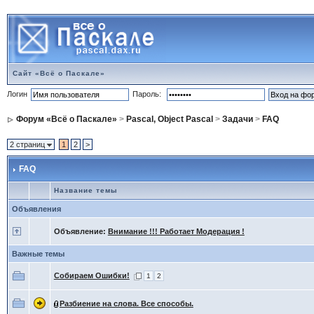
Сайт «Всё о Паскале»
Логин
Пароль:
Форум «Всё о Паскале»
>
Pascal, Object Pascal
>
Задачи
>
FAQ
2 страниц
1
2
>
FAQ
Название темы
Объявления
Объявление:
Внимание !!! Работает Модерация !
Важные темы
Собираем Ошибки!
1
2
Разбиение на слова. Все способы.