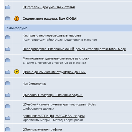
Оффлайн-документы и статьи
Содержание раздела. Вам СЮДА!
Темы форума
Как правильно перемешивать массивы
получение случайного распределения в массиве
Псевдографика. Рисование линий, рамок и таблиц в текстовой моде
Многократное удаление символов из строки
а также элементов элементов из массива
Все о динамических структурах данных.
Комбинаторика
Массивы. Матрицы. Типичные задачи.
Учебный симметричный криптоалгоритм S-des
шифрование данных
решения: МАТРИЦЫ, МАССИВЫ. задачи
Фрагменты матриц. Методы сортировки
Занимательная графика