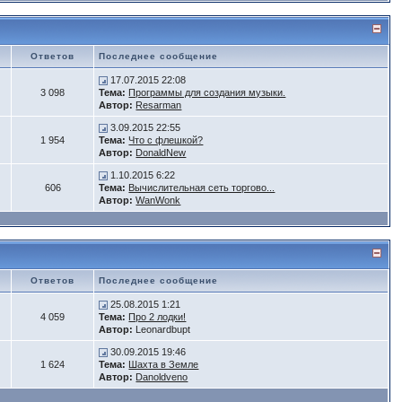
Ответов
Последнее сообщение
17.07.2015 22:08
3 098
Тема:
Программы для создания музыки.
Автор:
Resarman
3.09.2015 22:55
1 954
Тема:
Что с флешкой?
Автор:
DonaldNew
1.10.2015 6:22
606
Тема:
Вычислительная сеть торгово...
Автор:
WanWonk
Ответов
Последнее сообщение
25.08.2015 1:21
4 059
Тема:
Про 2 лодки!
Автор:
Leonardbupt
30.09.2015 19:46
1 624
Тема:
Шахта в Земле
Автор:
Danoldveno