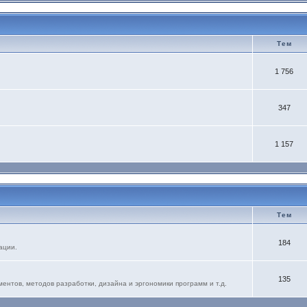
Тем
1 756
347
1 157
Тем
184
ации.
135
нтов, методов разработки, дизайна и эргономики программ и т.д.