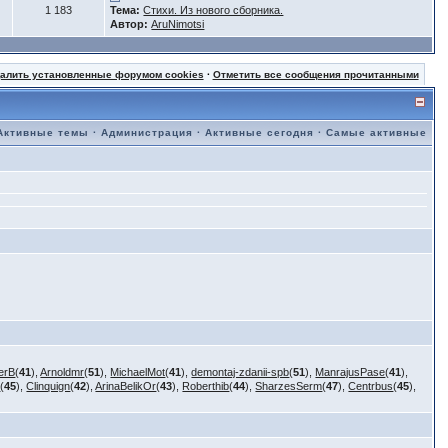
1 183
Тема:
Стихи. Из нового сборника.
Автор:
AruNimotsi
далить установленные форумом cookies
·
Отметить все сообщения прочитанными
Активные темы
·
Администрация
·
Активные сегодня
·
Самые активные
erB
(
41
),
Arnoldmr
(
51
),
MichaelMot
(
41
),
demontaj-zdanii-spb
(
51
),
ManrajusPase
(
41
),
i
(
45
),
Clinquign
(
42
),
ArinaBelikOr
(
43
),
Roberthib
(
44
),
SharzesSerm
(
47
),
Centrbus
(
45
),