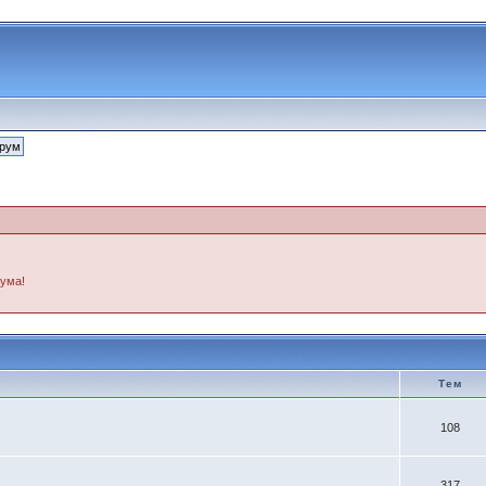
рума!
Тем
108
317