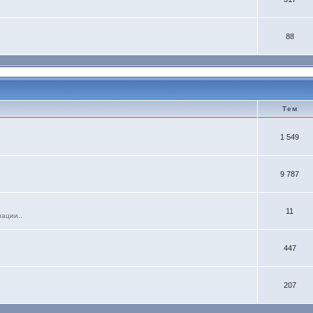
88
Тем
1 549
9 787
11
зации..
447
207