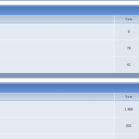
Тем
9
78
41
Тем
1 369
201