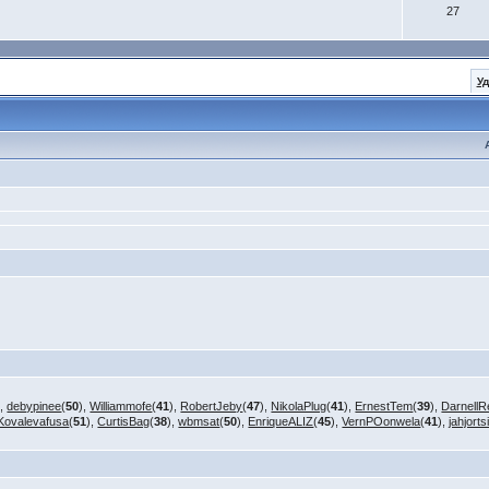
27
У
),
debypinee
(
50
),
Williammofe
(
41
),
RobertJeby
(
47
),
NikolaPlug
(
41
),
ErnestTem
(
39
),
DarnellR
Kovalevafusa
(
51
),
CurtisBag
(
38
),
wbmsat
(
50
),
EnriqueALIZ
(
45
),
VernPOonwela
(
41
),
jahjorts