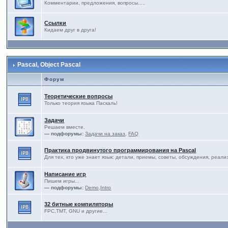
Комментарии, предложения, вопросы.....
Ссылки
Кидаем друг в друга!
Pascal, Object Pascal
Форум
Теоретические вопросы
Только теория языка Паскаль!
Задачи
Решаем вместе.
— подфорумы:
Задачи на заказ
,
FAQ
Практика продвинутого программирования на Pascal
Для тех, кто уже знает язык: детали, приемы, советы, обсуждения, реали
Написание игр
Пишем игры...
— подфорумы:
Demo,Intro
32 битные компиляторы
FPC,TMT, GNU и другие...