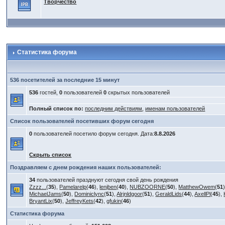
Творчество
Статистика форума
536 посетителей за последние 15 минут
536
гостей,
0
пользователей
0
скрытых пользователей
Полный список по:
последним действиям
,
именам пользователей
Список пользователей посетивших форум сегодня
0
пользователей посетило форум сегодня. Дата:
8.8.2026
Скрыть список
Поздравляем с днем рождения наших пользователей:
34
пользователей празднуют сегодня свой день рождения
Zzzz...
(
35
),
Pamelarelp
(
46
),
lenjben
(
40
),
NUBZOORNE
(
50
),
MatthewOwem
(
51
MichaelJams
(
50
),
Dominiclync
(
51
),
Alrjnldgoor
(
51
),
GeraldLids
(
44
),
AxellPl
(
45
),
BryantLix
(
50
),
JeffreyKets
(
42
),
gfukin
(
46
)
Статистика форума