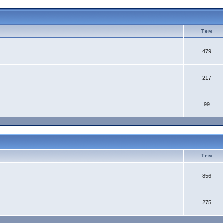
Тем
479
217
99
Тем
856
275