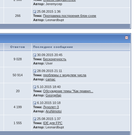
Автор:
Jeremycep
25.08.2015 1:36
266
Тема:
Программа построения блок-схем
Автор:
Leonardbupt
Ответов
Последнее сообщение
30.09.2015 20:45
9 028
Тема:
Бесконечность
Автор:
User
28.09.2015 21:11
50 914
Тема:
проблемы с модулем числа
Автор:
camac
5.10.2015 18:40
20
Тема:
Обсуждение темы "Как правил...
Автор:
Georgefap
6.10.2015 10:18
4 199
Тема:
Лунолет-3
Автор:
AruNimotsi
25.08.2015 1:37
1 555
Тема:
IDE для FPC
Автор:
Leonardbupt