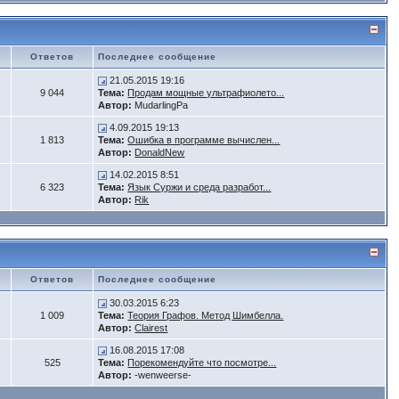
Ответов
Последнее сообщение
21.05.2015 19:16
9 044
Тема:
Продам мощные ультрафиолето...
Автор:
MudarlingPa
4.09.2015 19:13
1 813
Тема:
Ошибка в программе вычислен...
Автор:
DonaldNew
14.02.2015 8:51
6 323
Тема:
Язык Суржи и среда разработ...
Автор:
Rik
Ответов
Последнее сообщение
30.03.2015 6:23
1 009
Тема:
Теория Графов. Метод Шимбелла.
Автор:
Clairest
16.08.2015 17:08
525
Тема:
Порекомендуйте что посмотре...
Автор:
-wenweerse-