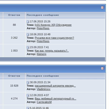
Ответов
Последнее сообщение
17.06.2015 15:26
88
Тема:
[c01 Конкурс X0] Обсуждение
Автор:
PeterRees
18.06.2015 10:48
3 262
Тема:
Русалки все-таки существуют?
Автор:
PeterRees
23.09.2015 7:41
1 053
Тема:
Как вас теперь называть?..
Автор:
Kleinerp
Ответов
Последнее сообщение
30.09.2015 21:34
15 828
Тема:
расширенный алгоритм евклид...
Автор:
Vladimirovv
12.09.2015 4:07
4 274
Тема:
Ваш любимый литературный ге...
Автор:
CarnivalesM
5.10.2015 11:46