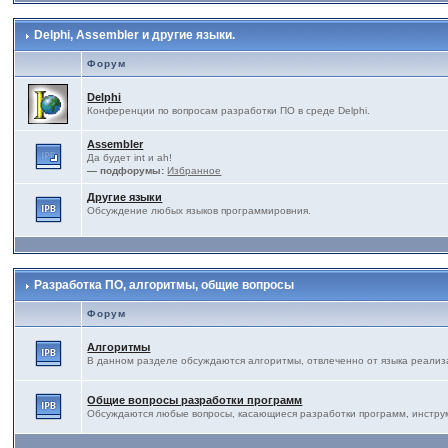
Delphi, Assembler и другие языки.
Форум
Delphi
Конференции по вопросам разработки ПО в среде Delphi.
Assembler
Да будет int и ah!
— подфорумы:
Избранное
Другие языки
Обсуждение любых языков программировния.
Разработка ПО, алгоритмы, общие вопросы
Форум
Алгоритмы
В данном разделе обсуждаются алгоритмы, отвлеченно от языка реализ
Общие вопросы разработки программ
Обсуждаются любые вопросы, касающиеся разработки программ, инструме