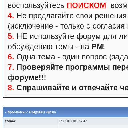
воспользуйтесь
ПОИСКОМ
, воз
4.
Не предлагайте свои решения 
(исключение - только с согласия
5.
НЕ используйте форум для ли
обсуждению темы - на
PM
!
6.
Одна тема - один вопрос (зада
7.
Проверяйте программы перед
форуме!!!
8.
Спрашивайте и отвечайте че
проблемы с модулем числа
camac
28.09.2015 17:47