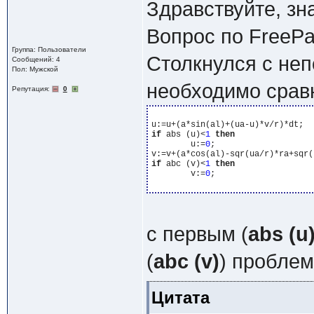
Здравствуйте, зн
Вопрос по FreePa
Группа: Пользователи
Столкнулся с не
Сообщений: 4
Пол: Мужской
необходимо срав
Репутация:
0
if
 abs (u)<
1
then
	u:=
0
;

if
 abc (v)<
1
then
	v:=
0
;

с первым (
abs (u
(
abc (v)
) проблем
Цитата