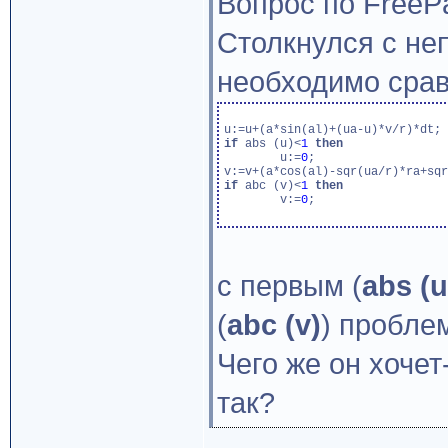
Вопрос по FreePa
Столкнулся с не
необходимо срав
if
 abs (u)<
1
then
	u:=
0
;

if
 abc (v)<
1
then
	v:=
0
;

с первым (
abs (u
(
abc (v)
) пробле
Чего же он хочет
так?