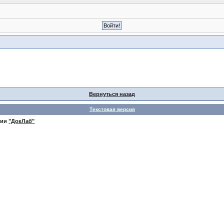
Вернуться назад
Текстовая версия
нии
"ДокЛаб"