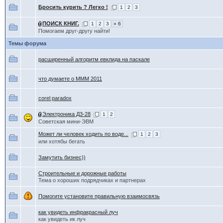
Бросить курить ? Легко !
1
2
3
ПОИСК КНИГ.
1
2
3
» 6
Помогаем друг-другу найти!
Темы форума
расширенный алгоритм евклида на паскале
что думаете о МММ 2011
corel paradox
Электроника Д3-28
1
2
Советская мини-ЭВМ
Может ли человек ходить по воде...
1
2
3
или хотябы бегать
Замутить бизнес))
Строительные и дорожные работы
Тема о хороших подрядчиках и партнерах
Помогите установите правильную взаимосвязь
как увидеть инфракрасный луч
как увидеть ик луч