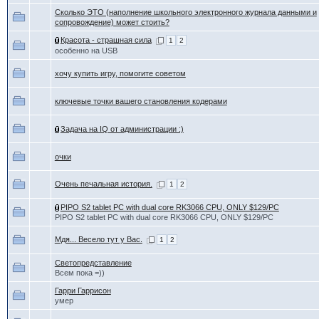
Сколько ЭТО (наполнение школьного электронного журнала данными и
сопровождение) может стоить?
Красота - страшная сила
1
2
особенно на USB
хочу купить игру, помогите советом
ключевые точки вашего становления кодерами
Задача на IQ от администрации :)
очки
Очень печальная история.
1
2
PIPO S2 tablet PC with dual core RK3066 CPU, ONLY $129/PC
PIPO S2 tablet PC with dual core RK3066 CPU, ONLY $129/PC
Мдя... Весело тут у Вас.
1
2
Светопредставление
Всем пока =))
Гарри Гаррисон
умер