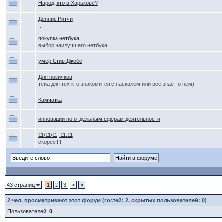
Народ, кто в Харькове?
Деннис Ритчи
...
покупка нетбука
выбор наилучшего нетбука
умер Стив Джобс
Для новичков
теиа для тех кто знакомится с паскалем или всё знает о нём)
Камчатка
инновации по отдельным сферам деятельности
11/11/11, 11:11
скорее!!!!
43 страниц
1
2
3
>
»
2
чел. просматривают этот форум (гостей: 2, скрытых пользователей: 0)
Пользователей:
0