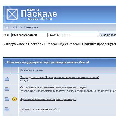
Сайт «Всё о Паскале»
Логин
Пароль:
Форум «Всё о Паскале»
>
Pascal, Object Pascal
>
Практика продвинуто
Практика продвинутого программирования на Pascal
Название темы
Обсуждение темы "Как правильно перемешивать массивы"
в FAQ
Разработать программный модуль демонстрации
Разработать программный модуль демонстрации сравнения работы че
Идея проверки имени и пароля при входе.
помогите исправить ошибки