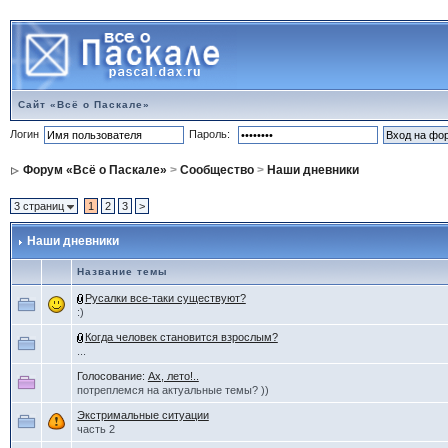
Сайт «Всё о Паскале»
Логин
Пароль:
Форум «Всё о Паскале»
>
Сообщество
>
Наши дневники
3 страниц
1
2
3
>
Наши дневники
Название темы
Русалки все-таки существуют?
:)
Когда человек становится взрослым?
...
Голосование:
Ах, лето!..
потреплемся на актуальные темы? ))
Экстримальные ситуации
часть 2