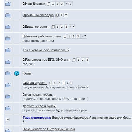
Наш Дневник
1
2
3
» 79
Промашки преподов
1
2
Видел сегодня ..
1
2
3
» 7
Дневник рабочего стола
1
2
3
» 7
скриншоты десктопа
Так с чего же всё начиналось?
Разговоры про ЕГЭ, ЗНО и т.п
1
2
3
год 2010
Книги
Сейчас играет...
1
2
3
» 8
Какую музыку Вы слушаете прямо сейчас?
моя новая любовь..
поделимся впечатлениями? тут все свои.. )
Держать себя в руках!
пора в отпуск - иначе будет нервный срыв..
Тема перенесена:
Вопрос около физический или нет не знаю или бред.
8
Нужен совет по Питерским ВУЗам