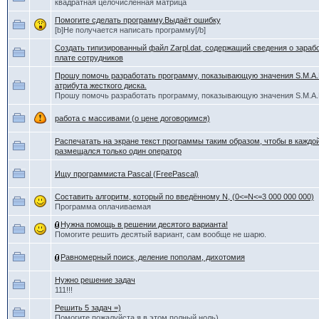
квадратная целочисленная матрица
Помогите сделать программу.Выдаёт ошибку
[b]Не получается написать программу[/b]
Создать типизированный файл Zarpl.dat, содержащий сведения о зараб
плате сотрудников
Прошу помочь разработать программу, показывающую значения S.M.A.R
атрибута жесткого диска.
Прошу помочь разработать программу, показывающую значения S.M.A.R
работа с массивами (о цене договоримся)
Распечатать на экране текст программы таким образом, чтобы в каждо
размещался только один оператор
Ищу программиста Pascal (FreePascal)
Составить алгоритм, который по введённому N, (0<=N<=3 000 000 000)
Программа оплачиваемая
Нужна помощь в решении десятого варианта!
Помогите решить десятый вариант, сам вообще не шарю.
Равномерный поиск, деление пополам, дихотомия
Нужно решение задач
111!!!
Решить 5 задач =)
Помогите пожалуйста я в этом полный ноль)