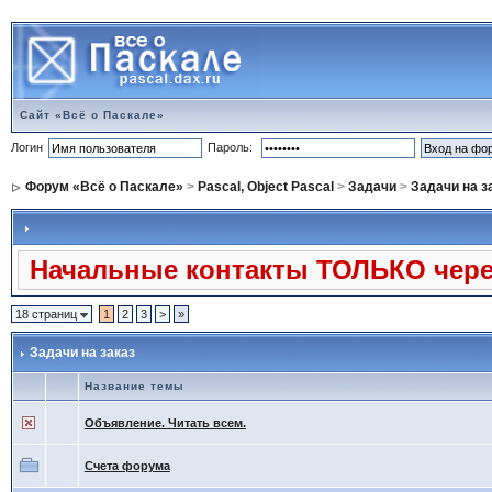
Сайт «Всё о Паскале»
Логин
Пароль:
Форум «Всё о Паскале»
>
Pascal, Object Pascal
>
Задачи
>
Задачи на з
Начальные контакты ТОЛЬКО через
18 страниц
1
2
3
>
»
Задачи на заказ
Название темы
Объявление. Читать всем.
Счета форума