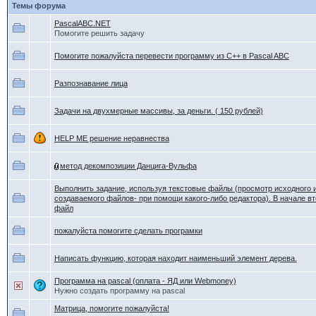
Темы форума
PascalАВС.NET
Помогите решить задачу
Помогите пожалуйста перевести программу из С++ в Pascal ABC
Разпознавание лица
Задачи на двухмерные массивы, за деньги. ( 150 рублей)
HELP ME решение неравнества
метод декомпозиции Данцига-Вульфа
Выполнить задание, используя текстовые файлы (просмотр исходного 
создаваемого файлов- при помощи какого-либо редактора). В начале вт
файл
пожалуйста помогите сделать програмки
Написать функцию, которая находит наименьший элемент дерева.
Программа на pascal (оплата - ЯД или Webmoney)
Нужно создать программу на pascal
Матрица, помогите пожалуйста!