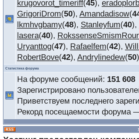
krugovorot_timeriff
(
45
),
eradoplorb
GrigoriDrom
(
50
),
Amandadisow
(
4
lkmhvgbamy
(
48
),
Stanleyfum
(
40
),
lasera
(
40
),
RokssenseSmismRour
Uryanttog
(
47
),
Rafaelfem
(
42
),
Wil
RobertBove
(
42
),
Andrylinedew
(
50
Статистика форума
На форуме сообщений:
151 608
Зарегистрировано пользователе
Приветствуем последнего зарег
Рекорд посещаемости форума 