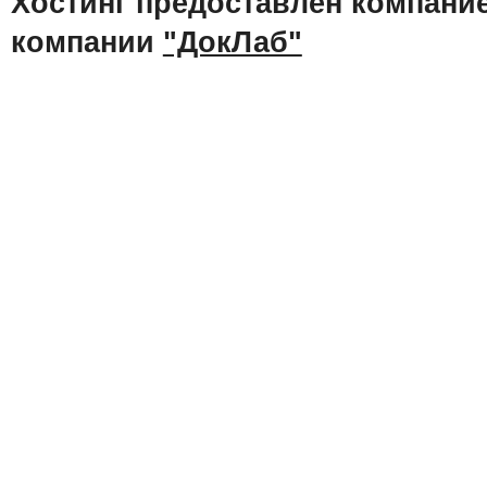
Хостинг предоставлен компани
компании
"ДокЛаб"