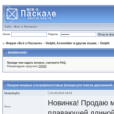
Сайт «Всё о Паскале»
Логин
Пароль:
Форум «Всё о Паскале»
>
Delphi, Assembler и другие языки.
>
Delphi
ВНИМАНИЕ!
Прежде чем задать вопрос, смотрите FAQ.
Рекомендуем загрузить
DRKB
.
Продам мощные ультрафиолетовые фонари для поиска драгкамней
,
MudarlingPa
21.05.2015 19:16
Новинка! Продаю 
Гость
плавающей длиной