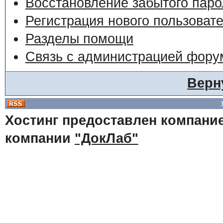
Восстановление забытого паро
Регистрация нового пользоват
Разделы помощи
Связь с администрацией фору
Верн
Хостинг предоставлен компани
компании
"ДокЛаб"