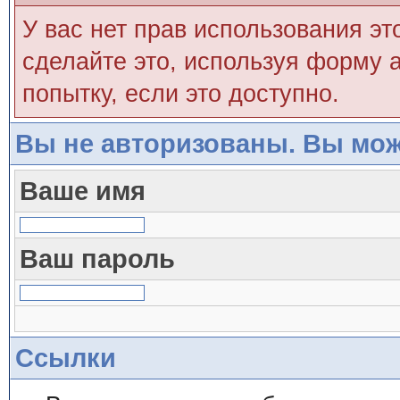
У вас нет прав использования эт
сделайте это, используя форму а
попытку, если это доступно.
Вы не авторизованы. Вы мож
Ваше имя
Ваш пароль
Ссылки