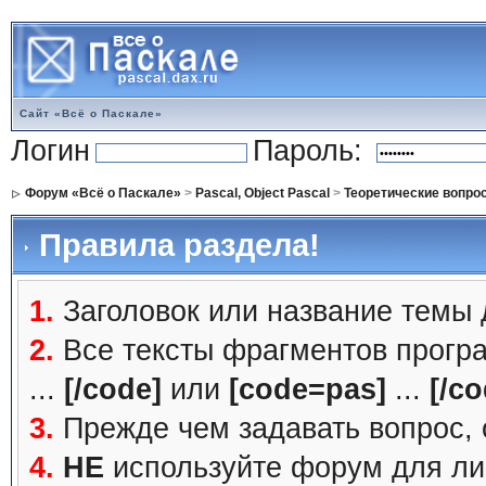
Сайт «Всё о Паскале»
Логин
Пароль:
Форум «Всё о Паскале»
>
Pascal, Object Pascal
>
Теоретические вопро
Правила раздела!
1.
Заголовок или название темы
2.
Все тексты фрагментов прогр
...
[/code]
или
[code=pas]
...
[/co
3.
Прежде чем задавать вопрос, с
4.
НЕ
используйте форум для ли