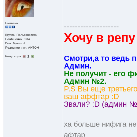
Бывалый
--------------------
Хочу в репу 
Группа: Пользователи
Сообщений: 234
Пол: Мужской
Реальное имя: AHTOH
Cмотри,а то ведь 
Репутация:
1
Админ.
Не получит - его ф
Админ №2.
P.S Вы еще третьег
ваш аффтар :D
Звали? :D (админ №
ха больше нифига не
афтар