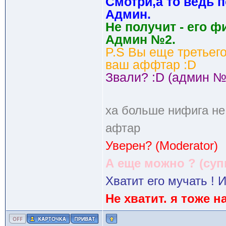
Cмотри,а то ведь 
Админ.
Не получит - его ф
Админ №2.
P.S Вы еще третьег
ваш аффтар :D
Звали? :D (админ №
ха больше нифига не
афтар
Уверен? (Moderator)
А еще можно ? (су
Хватит его мучать ! И
Не хватит. я тоже 