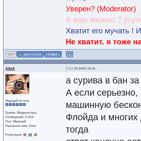
Уверен? (Moderator)
А еще можно ? (су
Хватит его мучать ! И
Не хватит. я тоже 
Altair
17.10.2005 16:41
а сурива в бан з
А если серьезно,
Ищущий истину
машинную бесконе
Группа: Модераторы
Флойда и многих 
Сообщений: 4 824
Пол: Мужской
Реальное имя: Олег
тогда
Репутация:
45