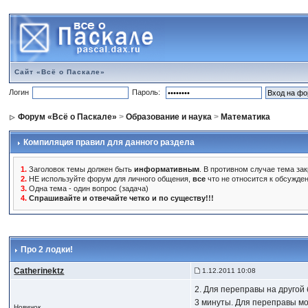
Сайт «Всё о Паскале»
Логин
Пароль:
Форум «Всё о Паскале»
>
Образование и наука
>
Математика
Компиляция правил для данного раздела
1.
Заголовок темы должен быть
информативным
. В противном случае тема зак
2.
НЕ используйте форум для личного общения,
все
что не относится к обсужде
3.
Одна тема - один вопрос (задача)
4.
Спрашивайте и отвечайте четко и по существу!!!
Про 2 лодки!
Catherinektz
1.12.2011 10:08
2. Для переправы на другой 
3 минуты. Для переправы мо
Новичок