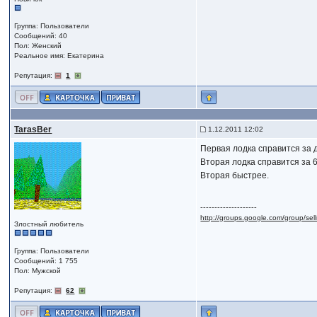
Группа: Пользователи
Сообщений: 40
Пол: Женский
Реальное имя: Екатерина
Репутация:
1
TarasBer
1.12.2011 12:02
Первая лодка справится за д
Вторая лодка справится за 6 
Вторая быстрее.
--------------------
http://groups.google.com/group/se
Злостный любитель
Группа: Пользователи
Сообщений: 1 755
Пол: Мужской
Репутация:
62