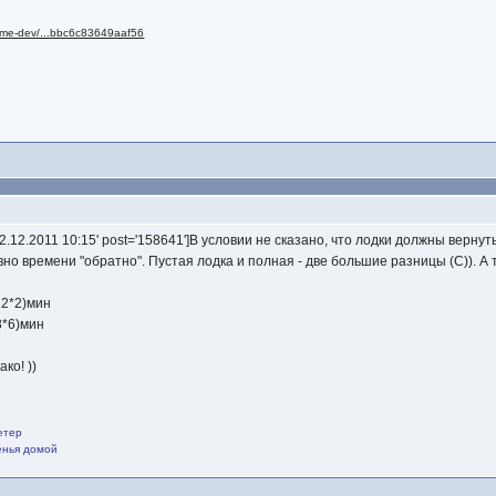
llme-dev/...bbc6c83649aaf56
'2.12.2011 10:15' post='158641']В условии не сказано, что лодки должны верну
авно времени "обратно". Пустая лодка и полная - две большие разницы (С)). А 
12*2)мин
3*6)мин
ко! ))
етер
щенья домой