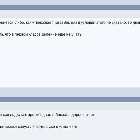
ернется, либо, как утверждает TarasBer, раз в условии этого не сказано, то лю
ть, что в первом классе деление еще не учат?
ький лодка моторный однака.. бензана дорого стоит..
й козлов капусту и волков уже в комплекте