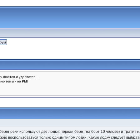
рывается и удаляется ...
нию темы - на
PM
!
берег реки используют две лодки: первая берет на борт 10 человек и тратит н
жно воспользоваться только одним типом лодки. Какую лодку следует выбрать