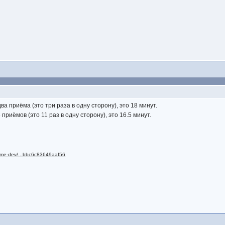
ва приёма (это три раза в одну сторону), это 18 минут.
приёмов (это 11 раз в одну сторону), это 16.5 минут.
llme-dev/...bbc6c83649aaf56