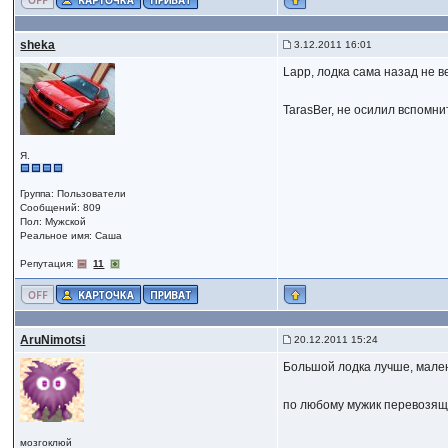
sheka
3.12.2011 16:01
Lapp, лодка сама назад не в
TarasBer, не осилил вспомни
Я.
Группа: Пользователи
Сообщений: 809
Пол: Мужской
Реальное имя: Саша
Репутация:
11
AruNimotsi
20.12.2011 15:24
Большой лодка лучше, мален
по любому мужик перевозящи
мозгоклюй