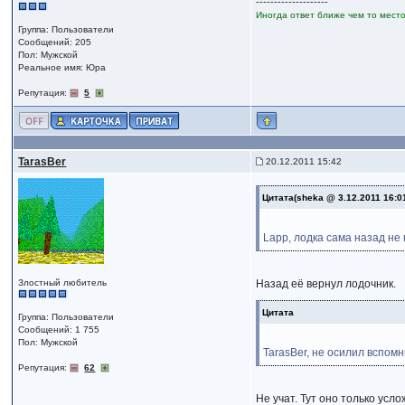
--------------------
Иногда ответ ближе чем то место
Группа: Пользователи
Сообщений: 205
Пол: Мужской
Реальное имя: Юра
Репутация:
5
TarasBer
20.12.2011 15:42
Цитата(sheka @ 3.12.2011 16:0
Lapp, лодка сама назад не 
Злостный любитель
Назад её вернул лодочник.
Цитата
Группа: Пользователи
Сообщений: 1 755
Пол: Мужской
TarasBer, не осилил вспомн
Репутация:
62
Не учат. Тут оно только усло