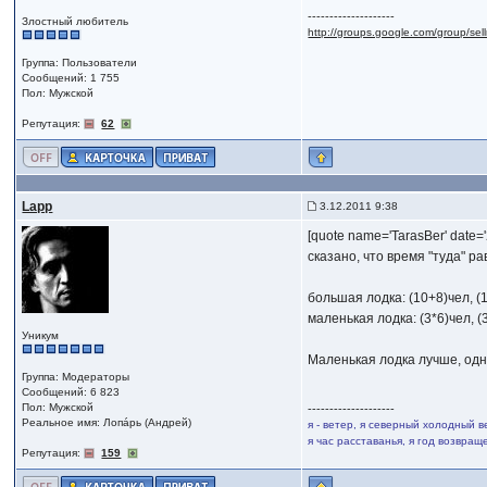
--------------------
Злостный любитель
http://groups.google.com/group/se
Группа: Пользователи
Сообщений: 1 755
Пол: Мужской
Репутация:
62
Lapp
3.12.2011 9:38
[quote name='TarasBer' date=
сказано, что время "туда" р
большая лодка: (10+8)чел, (
маленькая лодка: (3*6)чел, (
Уникум
Маленькая лодка лучше, одна
Группа: Модераторы
Сообщений: 6 823
Пол: Мужской
--------------------
Реальное имя: Лопáрь (Андрей)
я - ветер, я северный холодный в
я час расставанья, я год возвра
Репутация:
159