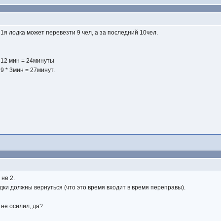
1я лодка может перевезти 9 чел, а за последний 10чел.
* 12 мин = 24минуты
 9 * 3мин = 27минут.
 не 2.
одки должны вернуться (что это время входит в время переправы).
 не осилил, да?