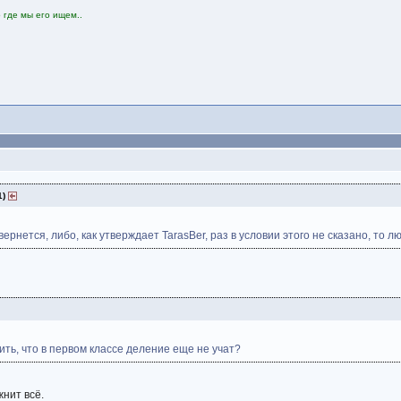
 где мы его ищем..
1)
вернется, либо, как утверждает TarasBer, раз в условии этого не сказано, то 
ить, что в первом классе деление еще не учат?
жнит всё.