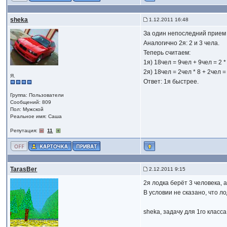
sheka
1.12.2011 16:48
За один непоследний прием 
Аналогично 2я: 2 и 3 чела.
Теперь считаем:
1я) 18чел = 9чел + 9чел = 2 
2я) 18чел = 2чел * 8 + 2чел =
Я.
Ответ: 1я быстрее.
Группа: Пользователи
Сообщений: 809
Пол: Мужской
Реальное имя: Саша
Репутация:
11
TarasBer
2.12.2011 9:15
2я лодка берёт 3 человека, а
В условии не сказано, что л
sheka, задачу для 1го класса