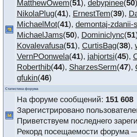
MatthewOwem
(
51
),
debypinee
(
50
NikolaPlug
(
41
),
ErnestTem
(
39
),
Da
MichaelMot
(
41
),
demontaj-zdanii-
MichaelJams
(
50
),
Dominiclync
(
51
Kovalevafusa
(
51
),
CurtisBag
(
38
),
VernPOonwela
(
41
),
jahjortsi
(
45
),
C
Roberthib
(
44
),
SharzesSerm
(
47
),
gfukin
(
46
)
Статистика форума
На форуме сообщений:
151 608
Зарегистрировано пользователе
Приветствуем последнего зарег
Рекорд посещаемости форума 