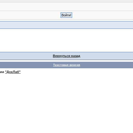
Вернуться назад
Текстовая версия
нии
"ДокЛаб"