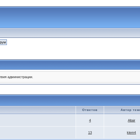
твия администрации.
Ответов
Автор те
4
Altair
13
klem4