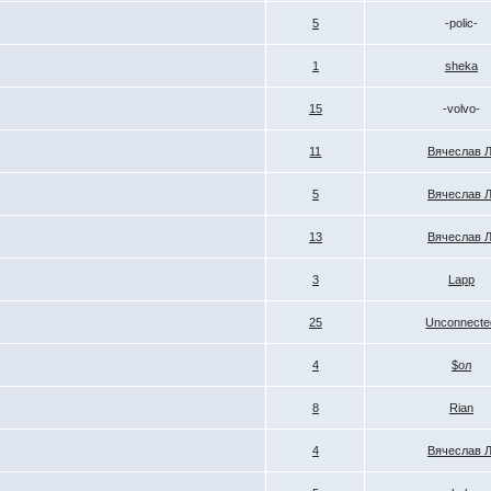
5
-polic-
1
sheka
15
-volvo-
11
Вячеслав Л
5
Вячеслав Л
13
Вячеслав Л
3
Lapp
25
Unconnecte
4
$ол
8
Rian
4
Вячеслав Л