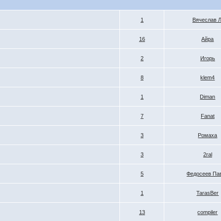
1
Вячеслав Л
16
Айра
2
Игорь
8
klem4
1
Diman
7
Fanat
3
Ромаха
3
2ral
5
Федосеев Па
1
TarasBer
13
compiler