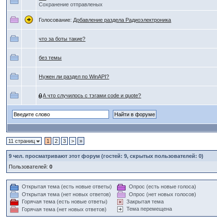
Сохранение отправленых
Голосование:
Добавление раздела Радиоэлектроника
что за боты такие?
без темы
Нужен ли раздел по WinAPI?
А что случилось с тэгами code и quote?
11 страниц
1
2
3
>
»
9
чел. просматривают этот форум (гостей: 9, скрытых пользователей: 0)
Пользователей:
0
Открытая тема (есть новые ответы)
Опрос (есть новые голоса)
Открытая тема (нет новых ответов)
Опрос (нет новых голосов)
Горячая тема (есть новые ответы)
Закрытая тема
Тема перемещена
Горячая тема (нет новых ответов)