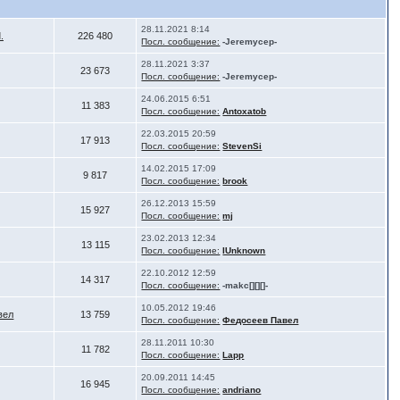
28.11.2021 8:14
.
226 480
Посл. сообщение:
-Jeremycep-
28.11.2021 3:37
23 673
Посл. сообщение:
-Jeremycep-
24.06.2015 6:51
11 383
Посл. сообщение:
Antoxatob
22.03.2015 20:59
17 913
Посл. сообщение:
StevenSi
14.02.2015 17:09
9 817
Посл. сообщение:
brook
26.12.2013 15:59
15 927
Посл. сообщение:
mj
23.02.2013 12:34
13 115
Посл. сообщение:
IUnknown
22.10.2012 12:59
14 317
Посл. сообщение:
-makc[][][]-
10.05.2012 19:46
вел
13 759
Посл. сообщение:
Федосеев Павел
28.11.2011 10:30
11 782
Посл. сообщение:
Lapp
20.09.2011 14:45
16 945
Посл. сообщение:
andriano