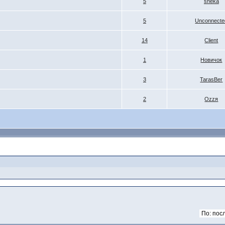
5
sheka
5
Unconnecte
14
Client
1
Новичок
3
TarasBer
2
Ozzя