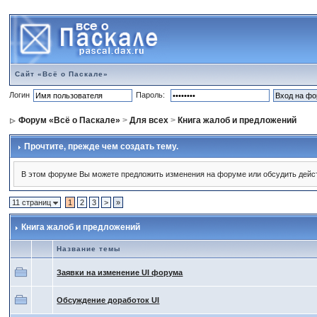
Сайт «Всё о Паскале»
Логин
Пароль:
Форум «Всё о Паскале»
>
Для всех
>
Книга жалоб и предложений
Прочтите, прежде чем создать тему.
В этом форуме Вы можете предложить изменения на форуме или обсудить дейс
11 страниц
1
2
3
>
»
Книга жалоб и предложений
Название темы
Заявки на изменение UI форума
Обсуждение доработок UI