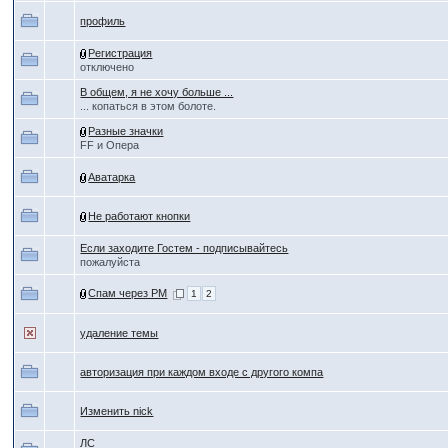
профиль
Регистрация
отключено
В общем, я не хочу больше ...
... копаться в этом болоте.
Разные значки
FF и Опера
Аватарка
Не работают кнопки
Если заходите Гостем - подписывайтесь
пожалуйста
Спам через PM
1
2
удаление темы
авторизация при каждом входе с другого компа
Изменить nick
ЛС