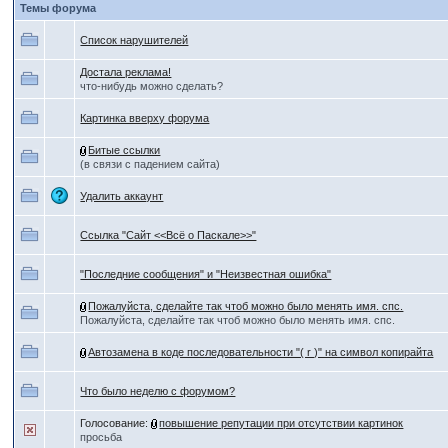
Темы форума
Список нарушителей
Достала реклама!
что-нибудь можно сделать?
Картинка вверху форума
Битые ссылки
(в связи с падением сайта)
Удалить аккаунт
Ссылка "Сайт <<Всё о Паскале>>"
"Последние сообщения" и "Неизвестная ошибка"
Пожалуйста, сделайте так чтоб можно было менять имя. спс.
Пожалуйста, сделайте так чтоб можно было менять имя. спс.
Автозамена в коде последовательности "( r )" на символ копирайта
Что было неделю с форумом?
Голосование:
повышение репутации при отсутствии картинок
просьба