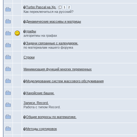
Turbo Pascal на Xp.
1
2
Как переключиться на русский?
Динамические массивы и матрицы
графы
алгоритмы на графах
Задачи связанные с календарем.
по материалам нашего форума
Строки
Минимизация функций многих переменных
Моделирование систем массового обслуживания
Ханойские башни.
Записи. Record.
Работа с типом Record.
Общие вопросы по математике.
Методы сортировок