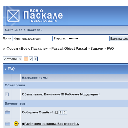
Сайт «Всё о Паскале»
Логин
Пароль:
Форум «Всё о Паскале»
>
Pascal, Object Pascal
>
Задачи
>
FAQ
2 страниц
1
2
>
FAQ
Название темы
Объявления
Объявление:
Внимание !!! Работает Модерация !
Важные темы
Собираем Ошибки!
1
2
Разбиение на слова. Все способы.