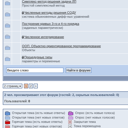
Симплекс-метод решения задачи ЛП
Простой симплексный метод
Численные методы решения СОДУ
система обыкновенных дифф-ных уравнений
Построение кривых 3-го и 4-го порядка
(заданных параметрически)
Численное интегрирование
ООП. Объектно-ориентированное программирование
Объекты
Процедурные типы
параметры и переменные
2 страниц
1
2
>
2
чел. просматривают этот форум (гостей: 2, скрытых пользователей: 0)
Пользователей:
0
Открытая тема (есть новые ответы)
Опрос (есть новые голоса)
Открытая тема (нет новых ответов)
Опрос (нет новых голосов)
Горячая тема (есть новые ответы)
Закрытая тема
Тема перемещена
Горячая тема (нет новых ответов)