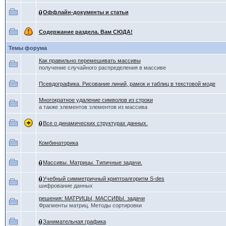
Оффлайн-документы и статьи
Содержание раздела. Вам СЮДА!
Темы форума
Как правильно перемешивать массивы
получение случайного распределения в массиве
Псевдографика. Рисование линий, рамок и таблиц в текстовой моде
Многократное удаление символов из строки
а также элементов элементов из массива
Все о динамических структурах данных.
Комбинаторика
Массивы. Матрицы. Типичные задачи.
Учебный симметричный криптоалгоритм S-des
шифрование данных
решения: МАТРИЦЫ, МАССИВЫ. задачи
Фрагменты матриц. Методы сортировки
Занимательная графика