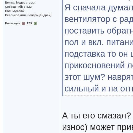
Группа: Модераторы
Я сначала думал 
Сообщений: 6 823
Пол: Мужской
Реальное имя: Лопáрь (Андрей)
вентилятор с рад
Репутация:
159
поставить обрат
пол и вкл. питан
подставка то он 
прикосновений ло
этот шум? наврят
сильный и на отн
А ты его смазал?
износ) может при