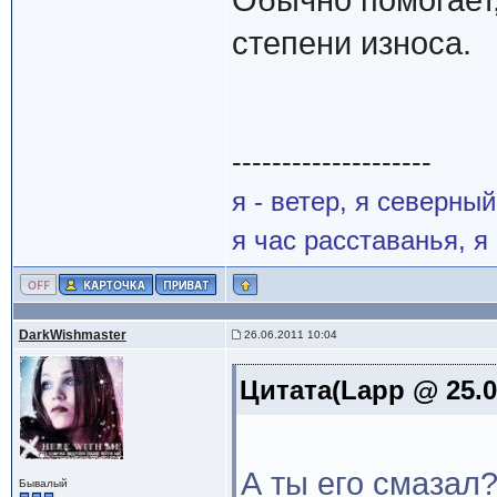
Обычно помогает,
степени износа.
--------------------
я - ветер, я северны
я час расставанья, 
DarkWishmaster
26.06.2011 10:04
Цитата(Lapp @ 25.0
А ты его смазал?
Бывалый