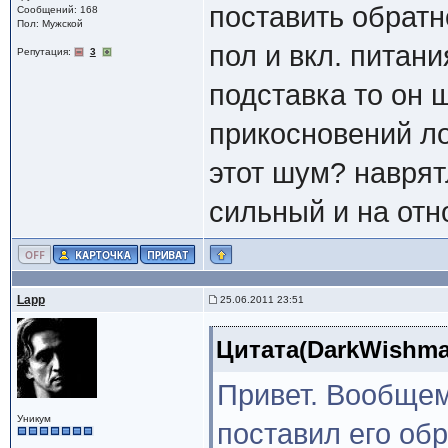
поставить обратн
Сообщений: 168
Пол: Мужской
пол и вкл. питани
Репутация:
3
подставка то он 
прикосновений ло
этот шум? наврят
сильный и на отн
Lapp
25.06.2011 23:51
Цитата(DarkWishmas
Привет. Вообщем
Уникум
поставил его обр