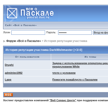
Сайт «Всё о Паскале»
Логин
Пароль:
Форум «Всё о Паскале»
> История репутации участника
История репутации участника DarkWishmaster [+3/-0]
От пользователя
Из темы
Задача с использованием оператора цик
Drughi
предусловием While
admitriev1992
чтото с условием
Lapp
Помогите пожайлусто с Паскалем
Хостинг предоставлен компанией
"Веб Сервис Центр"
при поддержке компа