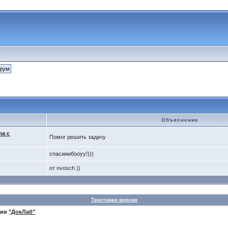
Объяснение
ла с
Помог решить задачу
спасииибооуу!)))
от ovosch ))
Текстовая версия
нии
"ДокЛаб"