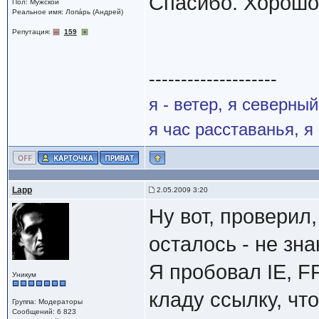
Спасибо. Хорошо,
Пол: Мужской
Реальное имя: Лопáрь (Андрей)
Репутация:
159
--------------------
я - ветер, я северны
я час расставанья, 
Lapp
2.05.2009 3:20
Ну вот, проверил
осталось - не зна
Я пробовал IE, FF
Уникум
кладу ссылку, чт
Группа: Модераторы
Сообщений: 6 823