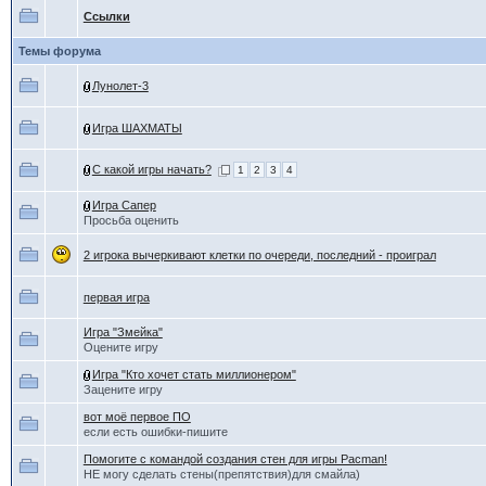
Ссылки
Темы форума
Лунолет-3
Игра ШАХМАТЫ
С какой игры начать?
1
2
3
4
Игра Сапер
Просьба оценить
2 игрока вычеркивают клетки по очереди, последний - проиграл
первая игра
Игра "Змейка"
Оцените игру
Игра "Кто хочет стать миллионером"
Зацените игру
вот моё первое ПО
если есть ошибки-пишите
Помогите с командой создания стен для игры Pacman!
НЕ могу сделать стены(препятствия)для смайла)