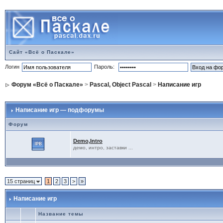
Сайт «Всё о Паскале»
Логин
Пароль:
Форум «Всё о Паскале»
>
Pascal, Object Pascal
>
Написание игр
Написание игр — подфорумы
Форум
Demo,Intro
демо, интро, заставки ...
15 страниц
1
2
3
>
»
Написание игр
Название темы