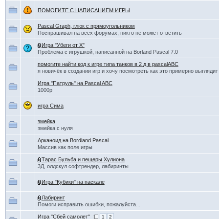
ПОМОГИТЕ С НАПИСАНИЕМ ИГРЫ
Pascal Graph, глюк с прямоугольником
Поспрашивал на всех форумах, никто не может ответить
Игра "Убеги от Х"
Проблема с игрушкой, написанной на Borland Pascal 7.0
помогите найти код к игре типа танков в 2 д в pascalABC
я новичёк в создании игр и хочу посмотреть как это примерно выглядит
Игра "Патруль" на Pascal ABC
1000р
игра Сима
змейка
змейка с нуля
Aрканоид на Bordland Pascal
Массив как поле игры
Тарас Бульба и пещеры Хулиона
3Д, олдскул софтрендер, лабиринты
Игра "Кубики" на паскале
Лабиринт
Помоги исправить ошибки, пожалуйста...
Игра "Сбей самолет"
1
2