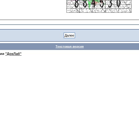
Текстовая версия
нии
"ДокЛаб"