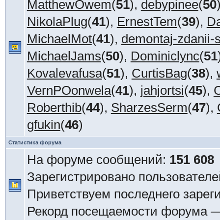
MatthewOwem
(
51
),
debypinee
(
50
NikolaPlug
(
41
),
ErnestTem
(
39
),
Da
MichaelMot
(
41
),
demontaj-zdanii-
MichaelJams
(
50
),
Dominiclync
(
51
Kovalevafusa
(
51
),
CurtisBag
(
38
),
VernPOonwela
(
41
),
jahjortsi
(
45
),
C
Roberthib
(
44
),
SharzesSerm
(
47
),
gfukin
(
46
)
Статистика форума
На форуме сообщений:
151 608
Зарегистрировано пользователе
Приветствуем последнего зарег
Рекорд посещаемости форума 