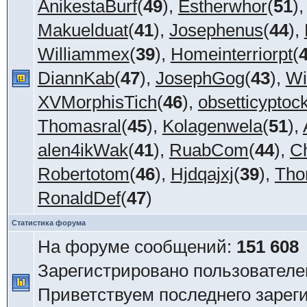
AnikestaBurf
(
49
),
Estherwhor
(
51
)
Makuelduat
(
41
),
Josephenus
(
44
),
Williammex
(
39
),
Homeinterriorpt
(
DiannKab
(
47
),
JosephGog
(
43
),
Wi
XVMorphisTich
(
46
),
obsetticyptock
Thomasral
(
45
),
Kolagenwela
(
51
),
alen4ikWak
(
41
),
RuabCom
(
44
),
C
Robertotom
(
46
),
Hjdqajxj
(
39
),
Tho
RonaldDef
(
47
)
Статистика форума
На форуме сообщений:
151 608
Зарегистрировано пользователе
Приветствуем последнего зарег