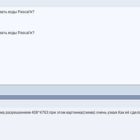
вать коды Pascal'я?
вать коды Pascal'я?
нка разрешением 406*4763.при этом картинка(схема) очень узкая.Как её сдел