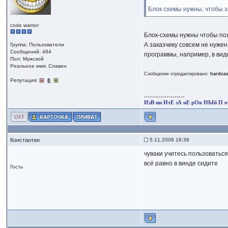
Блок схемы нужны, чтобы 
code warrior
Блок-схемы нужны чтобы пол
А заказчику совсем не нужен
Группа: Пользователи
Сообщений: 484
программы, например, в вид
Пол: Мужской
Реальное имя: Славен
Сообщение отредактировано:
hardca
Репутация:
8
--------------------
ИзВ ин ИтЕ зА нЕ рОв НЫй П о
Константин
5.11.2008 18:36
чуваки учитесь пользоваться 
всё равно в винде сидите
Гость