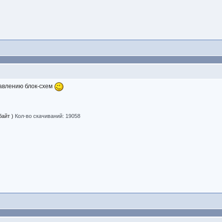
тавлению блок-схем
байт )
Кол-во скачиваний: 19058