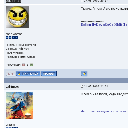
hardcase
14.05.2007 20:17
Хммм.. А чем Visio не устра
--------------------
ИзВ ин ИтЕ зА нЕ рОв НЫй П о
code warrior
Группа: Пользователи
Сообщений: 484
Пол: Мужской
Реальное имя: Славен
Репутация:
8
arhimag
14.05.2007 21:54
В Visio нет поля, куда вводи
--------------------
Чего хочет женщина – того хочет
Знаток