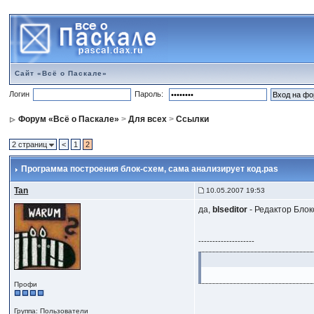
Сайт «Всё о Паскале»
Логин
Пароль:
Форум «Всё о Паскале»
>
Для всех
>
Ссылки
2 страниц
<
1
2
Программа построения блок-схем
, сама анализирует код.pas
Tan
10.05.2007 19:53
да,
blseditor
- Редактор Блок
--------------------
Профи
Группа: Пользователи