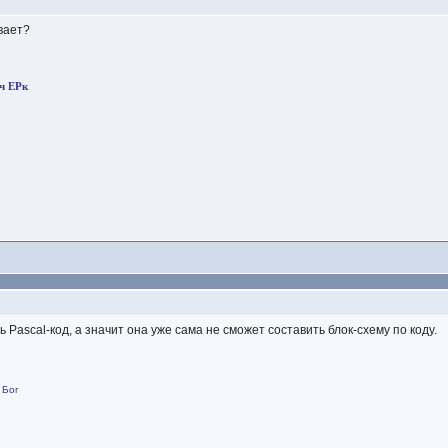
ивает?
ч ЕРк
ть Pascal-код, а значит она уже сама не сможет составить блок-схему по коду.
 Бог