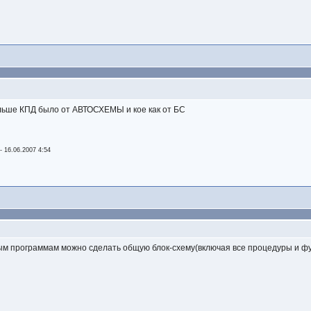
ольше КПД было от АВТОСХЕМЫ и кое как от БС
- 16.06.2007 4:54
ным программам можно сделать общую блок-схему(включая все процедуры и фу