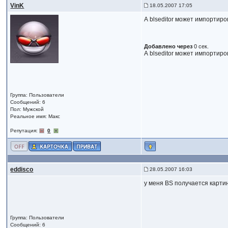
VinK
18.05.2007 17:05
А blseditor может импортиро
Добавлено через
0 сек.
А blseditor может импортиро
Группа: Пользователи
Сообщений: 6
Пол: Мужской
Реальное имя: Макс
Репутация:
0
eddisco
28.05.2007 16:03
у меня BS получается карти
Группа: Пользователи
Сообщений: 6