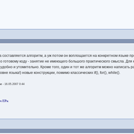
а составляется алгоритм, а уж потом он воплощается на конкретном языке п
по готовому коду - занятие не имеющего большого практического смысла. Для 
неудобно и утомительно. Кроме того, один и тот же алгоритм можно написать
не языка!) новые конструкции, помимо классических if(), for(), while().
se
- 16.05.2007 0:44
ч ЕРк