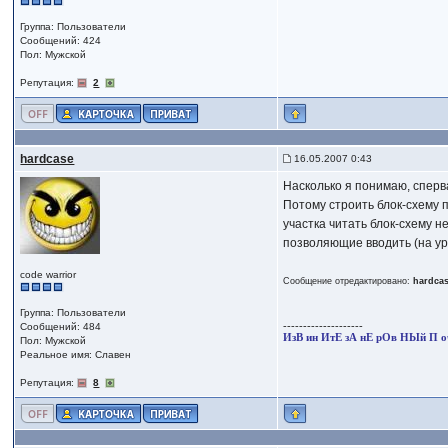
Группа: Пользователи
Сообщений: 424
Пол: Мужской
Репутация:
2
hardcase
16.05.2007 0:43
Насколько я понимаю, сперв
Потому строить блок-схему 
участка читать блок-схему 
позволяющие вводить (на уров
code warrior
Сообщение отредактировано:
hardca
Группа: Пользователи
--------------------
Сообщений: 484
ИзВ ин ИтЕ зА нЕ рОв НЫй П о
Пол: Мужской
Реальное имя: Славен
Репутация:
8