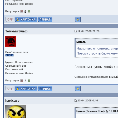
Пол: Мужской
Реальное имя: Bellick
Репутация:
0
Тёмный Эльф
19.04.2008 22:26
Цитата
Насколько я понимаю, спер
Влюблённый псих
Потому строить блок-схему
Группа: Пользователи
Сообщений: 185
Блок схемы нужны, чтобы за
Пол: Женский
Реальное имя: Лейла
Сообщение отредактировано:
Тёмны
Репутация:
1
hardcase
20.04.2008 0:46
Цитата(Тёмный Эльф @ 19.04.