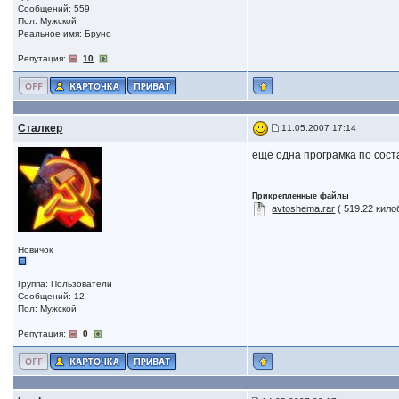
Сообщений: 559
Пол: Мужской
Реальное имя: Бруно
Репутация:
10
Сталкер
11.05.2007 17:14
ещё одна програмка по сос
Прикрепленные файлы
avtoshema.rar
( 519.22 кило
Новичок
Группа: Пользователи
Сообщений: 12
Пол: Мужской
Репутация:
0