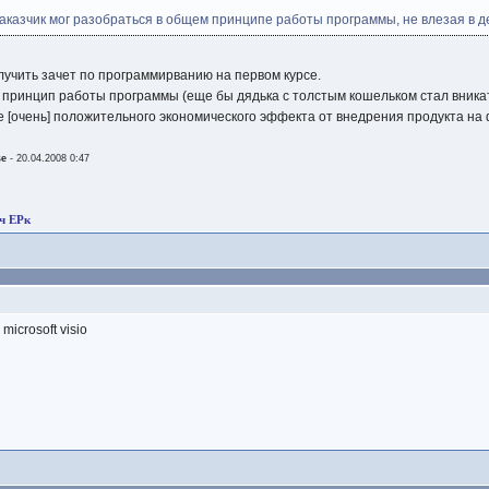
заказчик мог разобраться в общем принципе работы программы, не влезая в 
учить зачет по программирванию на первом курсе.
 принцип работы программы (еще бы дядька с толстым кошельком стал вникать
е [очень] положительного экономического эффекта от внедрения продукта на
se
- 20.04.2008 0:47
ч ЕРк
microsoft visio