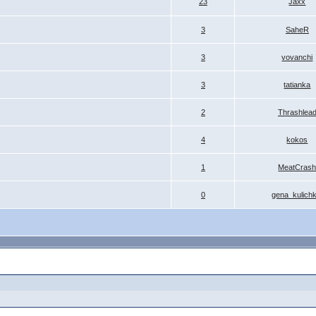
23
Jaxx
3
SaheR
3
vovanchi
3
tatianka
2
Thrashlea
4
kokos
1
MeatCras
0
gena_kulichk