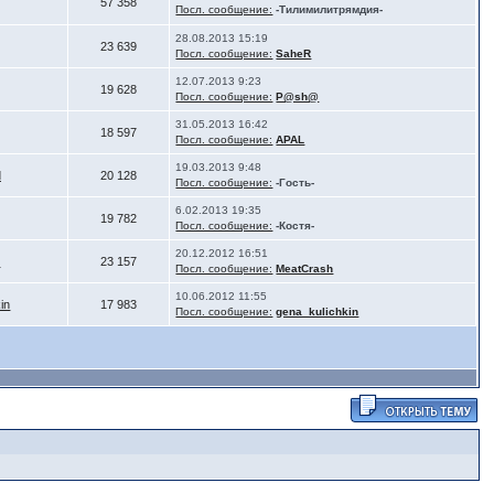
57 358
Посл. сообщение:
-Тилимилитрямдия-
28.08.2013 15:19
23 639
Посл. сообщение:
SaheR
12.07.2013 9:23
19 628
Посл. сообщение:
P@sh@
31.05.2013 16:42
18 597
Посл. сообщение:
APAL
19.03.2013 9:48
d
20 128
Посл. сообщение:
-Гость-
6.02.2013 19:35
19 782
Посл. сообщение:
-Костя-
20.12.2012 16:51
h
23 157
Посл. сообщение:
MeatCrash
10.06.2012 11:55
in
17 983
Посл. сообщение:
gena_kulichkin