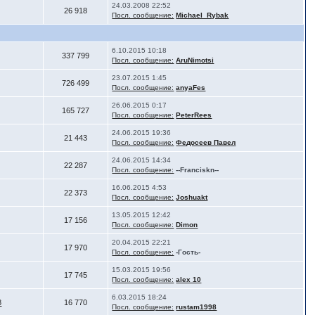
24.03.2008 22:52
26 918
Посл. сообщение:
Michael_Rybak
6.10.2015 10:18
337 799
Посл. сообщение:
AruNimotsi
23.07.2015 1:45
726 499
Посл. сообщение:
anyaFes
26.06.2015 0:17
165 727
Посл. сообщение:
PeterRees
24.06.2015 19:36
21 443
Посл. сообщение:
Федосеев Павел
24.06.2015 14:34
22 287
Посл. сообщение:
--Franciskn--
16.06.2015 4:53
22 373
Посл. сообщение:
Joshuakt
13.05.2015 12:42
17 156
Посл. сообщение:
Dimоn
20.04.2015 22:21
17 970
Посл. сообщение:
-Гость-
15.03.2015 19:56
17 745
Посл. сообщение:
alex 10
6.03.2015 18:24
8
16 770
Посл. сообщение:
rustam1998