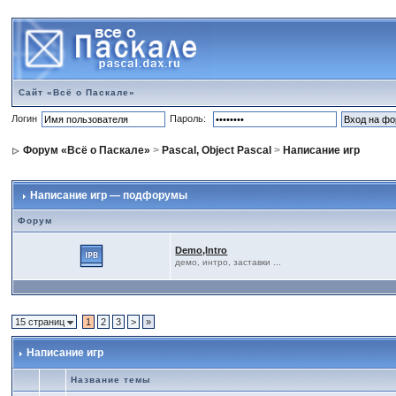
Сайт «Всё о Паскале»
Логин
Пароль:
Форум «Всё о Паскале»
>
Pascal, Object Pascal
>
Написание игр
Написание игр — подфорумы
Форум
Demo,Intro
демо, интро, заставки ...
15 страниц
1
2
3
>
»
Написание игр
Название темы