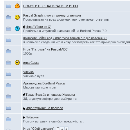
ПОМОГИТЕ С НАПИСАНИЕМ ИГРЫ
Pascal Graph, глюк с прямоугольником
Поспрашивал на всех форумах, никто не может ответить
Игра "Убеги от Х"
Проблема с игрушкой, написанной на Borland Pascal 7.0
помогите найти код к игре типа танков в 2 д в pascalABC
я новичёк в создании игр и хочу посмотреть как это примерно выглядит
Игра "Патруль" на Pascal ABC
1000р
игра Сима
змейка
змейка с нуля
Aрканоид на Bordland Pascal
Массив как поле игры
Тарас Бульба и пещеры Хулиона
3Д, олдскул софтрендер, лабиринты
Игра "Кубики" на паскале
Лабиринт
Помоги исправить ошибки, пожалуйста...
Игра "Сбей самолет"
1
2