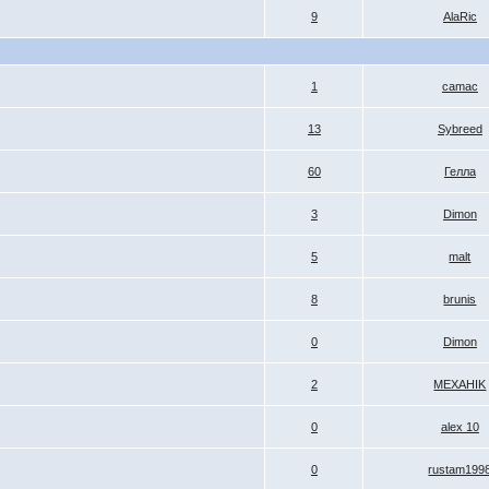
9
AlaRic
1
camac
13
Sybreed
60
Гелла
3
Dimоn
5
malt
8
brunis
0
Dimоn
2
MEXAHIK
0
alex 10
0
rustam199