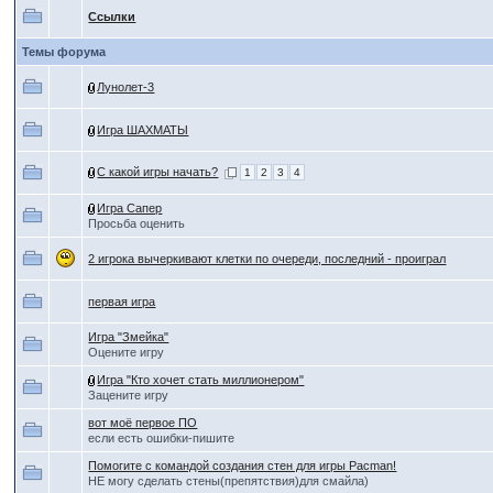
Ссылки
Темы форума
Лунолет-3
Игра ШАХМАТЫ
С какой игры начать?
1
2
3
4
Игра Сапер
Просьба оценить
2 игрока вычеркивают клетки по очереди, последний - проиграл
первая игра
Игра "Змейка"
Оцените игру
Игра "Кто хочет стать миллионером"
Зацените игру
вот моё первое ПО
если есть ошибки-пишите
Помогите с командой создания стен для игры Pacman!
НЕ могу сделать стены(препятствия)для смайла)