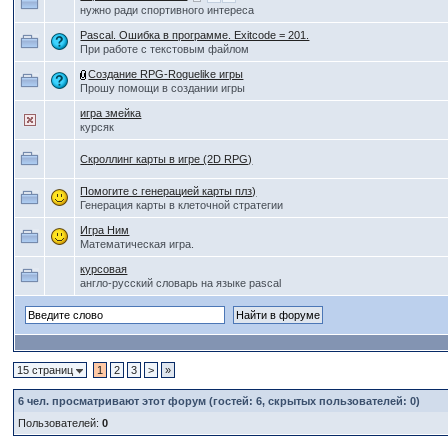
нужно ради спортивного интереса
Pascal. Ошибка в программе. Exitcode = 201.
При работе с текстовым файлом
Создание RPG-Roguelike игры
Прошу помощи в создании игры
игра змейка
курсяк
Скроллинг карты в игре (2D RPG)
Помогите с генерацией карты плз)
Генерация карты в клеточной стратегии
Игра Ним
Математическая игра.
курсовая
англо-русский словарь на языке pascal
15 страниц
1
2
3
>
»
6
чел. просматривают этот форум (гостей: 6, скрытых пользователей: 0)
Пользователей:
0