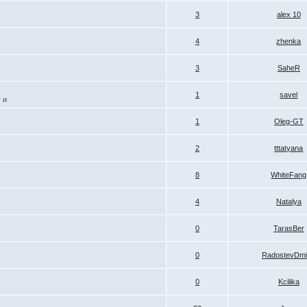
3
alex 10
4
zhenka
3
SaheR
1
savel
 и
1
Oleg-GT
2
tttatyana
8
WhiteFang
4
Natalya
0
TarasBer
0
RadostevDmi
0
Kcilika