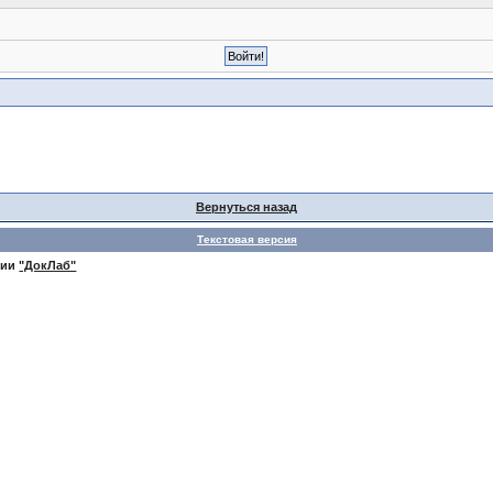
Вернуться назад
Текстовая версия
нии
"ДокЛаб"