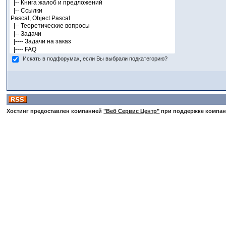
Искать в подфорумах, если Вы выбрали подкатегорию?
Хостинг предоставлен компанией
"Веб Сервис Центр"
при поддержке компа