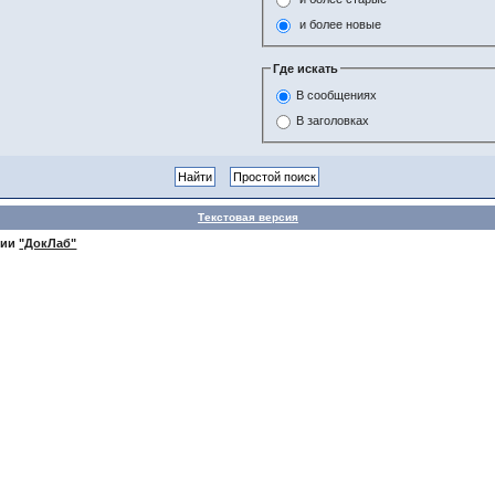
и более новые
Где искать
В сообщениях
В заголовках
Текстовая версия
нии
"ДокЛаб"